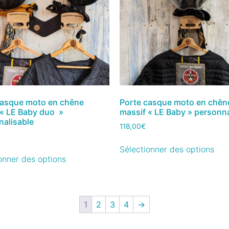
casque moto en chêne
Porte casque moto en chên
 « LE Baby duo »
massif « LE Baby » personna
nalisable
118,00
€
Sélectionner des options
onner des options
1
2
3
4
→