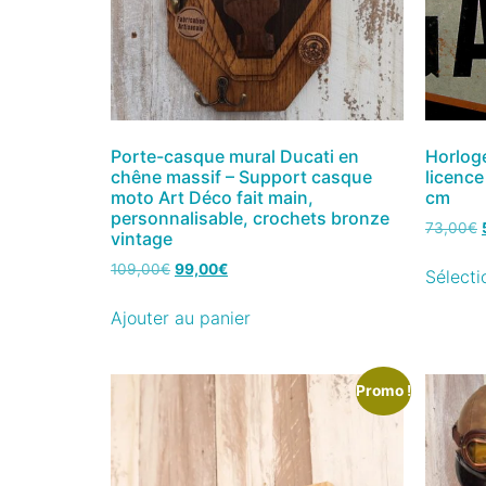
Porte-casque mural Ducati en
Horlog
chêne massif – Support casque
licence
moto Art Déco fait main,
cm
personnalisable, crochets bronze
73,00
€
vintage
109,00
€
99,00
€
Sélecti
Ajouter au panier
Promo !