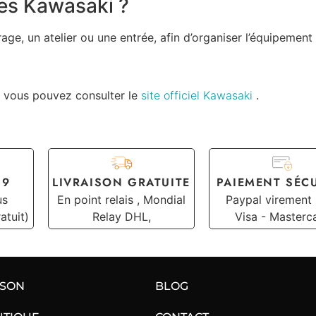
res Kawasaki ?
arage, un atelier ou une entrée, afin d’organiser l’équipeme
e, vous pouvez consulter le
site officiel Kawasaki
.
19
LIVRAISON GRATUITE
PAIEMENT SÉC
us
En point relais , Mondial
Paypal virement
atuit)
Relay DHL,
Visa - Masterc
ISON
BLOG