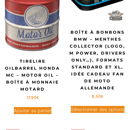
BOÎTE À BONBONS
BMW – MENTHES
COLLECTOR (LOGO,
M POWER, DRIVERS
ONLY…), FORMATS
TIRELIRE
STANDARD ET XL,
OILBARREL HONDA
IDÉE CADEAU FAN
MC – MOTOR OIL –
DE MOTO
BOÎTE À MONNAIE
ALLEMANDE
MOTARD
8,50
€
17,90
€
Sélectionner des options
Ajouter au panier