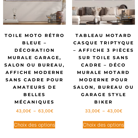
TOILE MOTO RÉTRO
TABLEAU MOTARD
BLEUE –
CASQUE TRIPTYQUE
DÉCORATION
– AFFICHE 3 PIÈCES
MURALE GARAGE,
SUR TOILE SANS
SALON OU BUREAU,
CADRE – DÉCO
AFFICHE MODERNE
MURALE MOTARD
SANS CADRE POUR
MODERNE POUR
AMATEURS DE
SALON, BUREAU OU
BELLES
GARAGE STYLE
MÉCANIQUES
BIKER
43,00
€
–
63,00
€
33,00
€
–
43,00
€
Choix des options
Choix des options