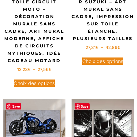
TOILE CIRCUIT
R SUZUKI – ART
MOTO –
MURAL SANS
DÉCORATION
CADRE, IMPRESSION
MURALE SANS
SUR TOILE
CADRE, ART MURAL
ÉTANCHE,
MODERNE, AFFICHE
PLUSIEURS TAILLES
DE CIRCUITS
27,31
€
–
42,86
€
MYTHIQUES, IDÉE
CADEAU MOTARD
Choix des options
12,23
€
–
27,56
€
Choix des options
Save
Save