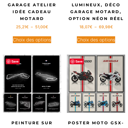
GARAGE ATELIER
LUMINEUX, DÉCO
IDÉE CADEAU
GARAGE MOTARD,
MOTARD
OPTION NÉON RÉEL
25,21
€
–
51,00
€
18,07
€
–
69,98
€
Choix des options
Choix des options
Save
Save
PEINTURE SUR
POSTER MOTO GSX-