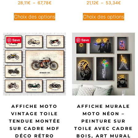
28,11
€
–
67,78
€
21,12
€
–
53,34
€
Choix des options
Choix des options
Save
Save
AFFICHE MOTO
AFFICHE MURALE
VINTAGE TOILE
MOTO NÉON –
TENDUE MONTÉE
PEINTURE SUR
SUR CADRE MDF
TOILE AVEC CADRE
DÉCO RÉTRO
BOIS, ART MURAL