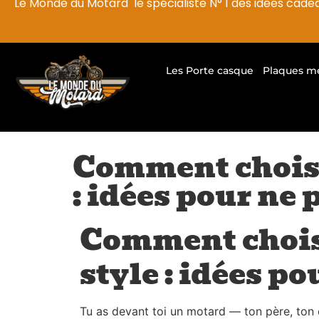
Le Monde du Motard le spécialiste N° 1 des idées cade
Les Porte casque
Plaques m
Comment choisi
: idées pour ne 
Comment chois
style : idées p
Tu as devant toi un motard — ton père, ton 