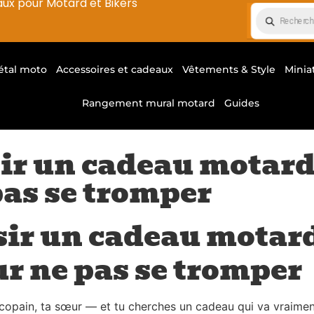
aux pour Motard et Bikers
étal moto
Accessoires et cadeaux
Vêtements & Style
Minia
Rangement mural motard
Guides
r un cadeau motard 
pas se tromper
ir un cadeau motard
our ne pas se tromper
copain, ta sœur — et tu cherches un cadeau qui va vraiment 