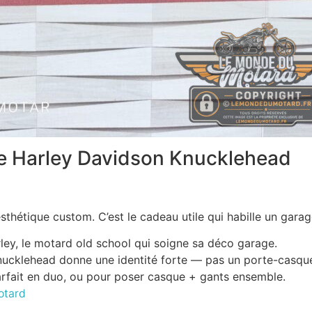
e Harley Davidson Knucklehead
’esthétique custom. C’est le cadeau utile qui habille un gara
ley, le motard old school qui soigne sa déco garage.
nucklehead donne une identité forte — pas un porte-casque
rfait en duo, ou pour poser casque + gants ensemble.
otard