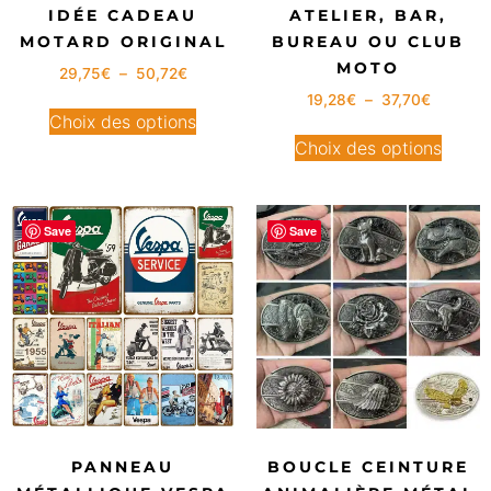
IDÉE CADEAU
ATELIER, BAR,
MOTARD ORIGINAL
BUREAU OU CLUB
MOTO
29,75
€
–
50,72
€
19,28
€
–
37,70
€
Choix des options
Choix des options
Save
Save
PANNEAU
BOUCLE CEINTURE