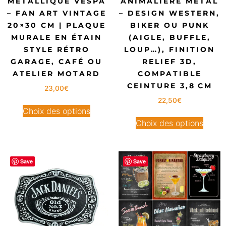
MÉTALLIQUE VESPA
ANIMALIÈRE MÉTAL
– FAN ART VINTAGE
– DESIGN WESTERN,
20×30 CM | PLAQUE
BIKER OU PUNK
MURALE EN ÉTAIN
(AIGLE, BUFFLE,
STYLE RÉTRO
LOUP…), FINITION
GARAGE, CAFÉ OU
RELIEF 3D,
ATELIER MOTARD
COMPATIBLE
CEINTURE 3,8 CM
23,00
€
22,50
€
Choix des options
Choix des options
Save
Save