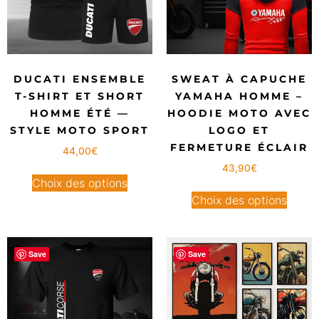
DUCATI ENSEMBLE
SWEAT À CAPUCHE
T-SHIRT ET SHORT
YAMAHA HOMME –
HOMME ÉTÉ —
HOODIE MOTO AVEC
STYLE MOTO SPORT
LOGO ET
FERMETURE ÉCLAIR
44,00
€
43,90
€
Choix des options
Choix des options
Save
Save