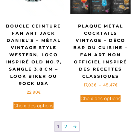
BOUCLE CEINTURE
PLAQUE MÉTAL
FAN ART JACK
COCKTAILS
DANIEL’S – MÉTAL
VINTAGE – DÉCO
VINTAGE STYLE
BAR OU CUISINE –
WESTERN, LOGO
FAN ART NON
INSPIRÉ OLD NO.7,
OFFICIEL INSPIRÉ
SANGLE 3,8 CM –
DES RECETTES
LOOK BIKER OU
CLASSIQUES
ROCK USA
17,03
€
–
45,47
€
22,90
€
Choix des options
Choix des options
1
2
→