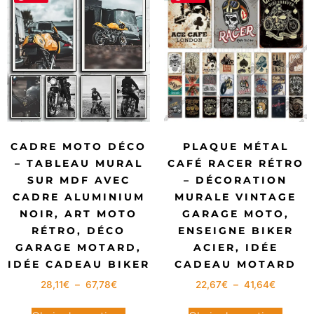
CADRE MOTO DÉCO
PLAQUE MÉTAL
– TABLEAU MURAL
CAFÉ RACER RÉTRO
SUR MDF AVEC
– DÉCORATION
CADRE ALUMINIUM
MURALE VINTAGE
NOIR, ART MOTO
GARAGE MOTO,
RÉTRO, DÉCO
ENSEIGNE BIKER
GARAGE MOTARD,
ACIER, IDÉE
IDÉE CADEAU BIKER
CADEAU MOTARD
28,11
€
–
67,78
€
22,67
€
–
41,64
€