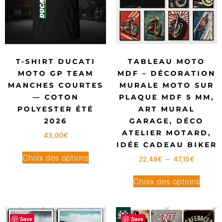
T-SHIRT DUCATI
TABLEAU MOTO
MOTO GP TEAM
MDF – DÉCORATION
MANCHES COURTES
MURALE MOTO SUR
— COTON
PLAQUE MDF 5 MM,
POLYESTER ÉTÉ
ART MURAL
2026
GARAGE, DÉCO
ATELIER MOTARD,
43,00
€
IDÉE CADEAU BIKER
Choix des options
22,48
€
–
47,15
€
Choix des options
Save
Save