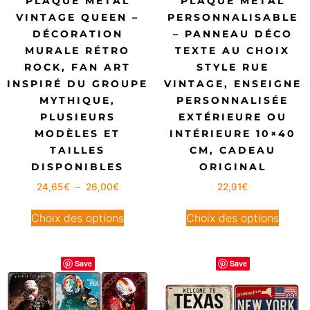
PLAQUE MÉTAL
PLAQUE MÉTAL
VINTAGE QUEEN –
PERSONNALISABLE
DÉCORATION
– PANNEAU DÉCO
MURALE RÉTRO
TEXTE AU CHOIX
ROCK, FAN ART
STYLE RUE
INSPIRÉ DU GROUPE
VINTAGE, ENSEIGNE
MYTHIQUE,
PERSONNALISÉE
PLUSIEURS
EXTÉRIEURE OU
MODÈLES ET
INTÉRIEURE 10×40
TAILLES
CM, CADEAU
DISPONIBLES
ORIGINAL
24,65
€
–
26,00
€
22,91
€
Choix des options
Choix des options
Save
Save