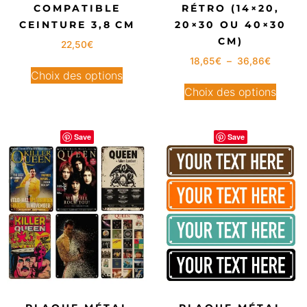
COMPATIBLE
RÉTRO (14×20,
CEINTURE 3,8 CM
20×30 OU 40×30
CM)
22,50
€
18,65
€
–
36,86
€
Choix des options
Choix des options
Save
Save