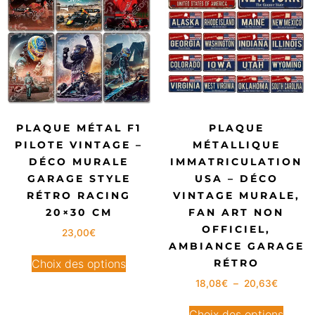
PLAQUE MÉTAL F1
PLAQUE
PILOTE VINTAGE –
MÉTALLIQUE
DÉCO MURALE
IMMATRICULATION
GARAGE STYLE
USA – DÉCO
RÉTRO RACING
VINTAGE MURALE,
20×30 CM
FAN ART NON
OFFICIEL,
23,00
€
AMBIANCE GARAGE
RÉTRO
Choix des options
18,08
€
–
20,63
€
Choix des options