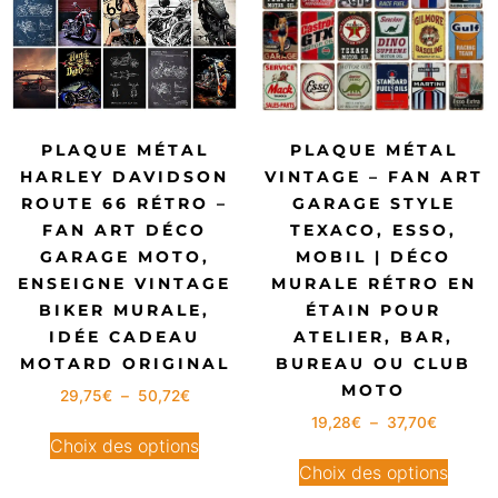
PLAQUE MÉTAL
PLAQUE MÉTAL
HARLEY DAVIDSON
VINTAGE – FAN ART
ROUTE 66 RÉTRO –
GARAGE STYLE
FAN ART DÉCO
TEXACO, ESSO,
GARAGE MOTO,
MOBIL | DÉCO
ENSEIGNE VINTAGE
MURALE RÉTRO EN
BIKER MURALE,
ÉTAIN POUR
IDÉE CADEAU
ATELIER, BAR,
MOTARD ORIGINAL
BUREAU OU CLUB
MOTO
29,75
€
–
50,72
€
19,28
€
–
37,70
€
Choix des options
Choix des options