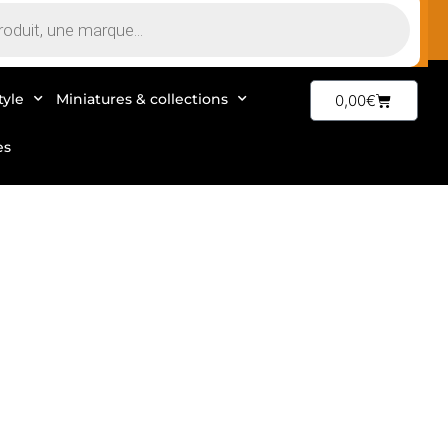
tyle
Miniatures & collections
0,00
€
es