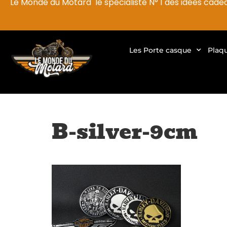
Le Monde du Motard le spécialiste N° 1 des idées cade
Les Porte casque
Plaq
B-silver-9cm