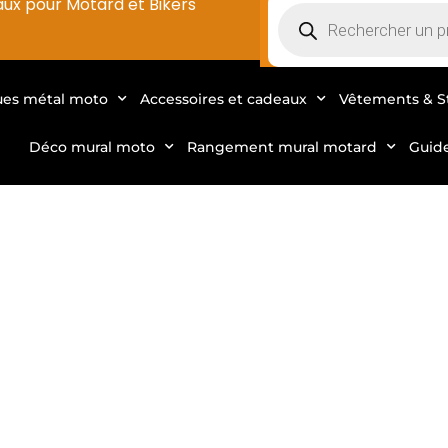
aux pour Motard et Bikers
ues métal moto
Accessoires et cadeaux
Vêtements & S
Déco mural moto
Rangement mural motard
Guid