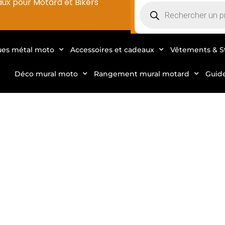
aux pour Motard et Bikers
ues métal moto
Accessoires et cadeaux
Vêtements & S
Déco mural moto
Rangement mural motard
Guid