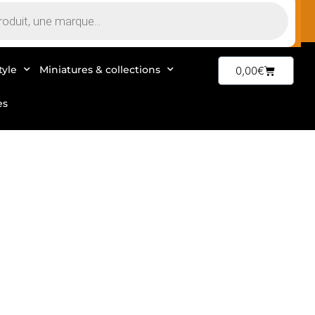
tyle
Miniatures & collections
0,00
€
es