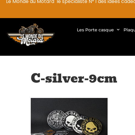
Le Monde du Motard le spécialiste N° 1 des idées cade
Les Porte casque
Plaq
C-silver-9cm