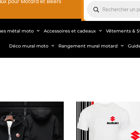
aux pour Motard et Bikers
ues métal moto
Accessoires et cadeaux
Vêtements & S
Déco mural moto
Rangement mural motard
Guid