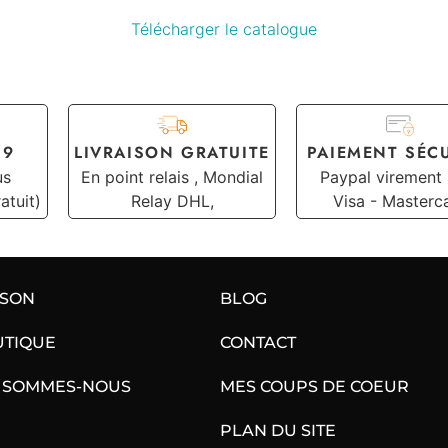
Télécharger le catalogue
19
LIVRAISON GRATUITE
PAIEMENT SÉC
us
En point relais , Mondial
Paypal virement
atuit)
Relay DHL,
Visa - Masterc
ISON
BLOG
UTIQUE
CONTACT
 SOMMES-NOUS
MES COUPS DE COEUR
PLAN DU SITE