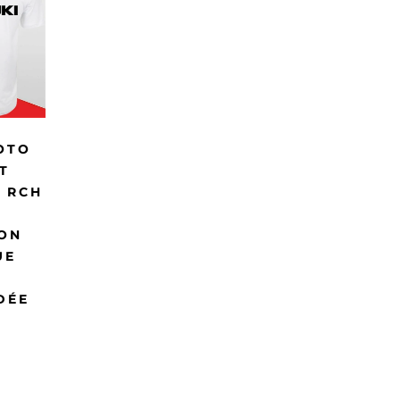
OTO
T
 RCH
TON
UE
DÉE