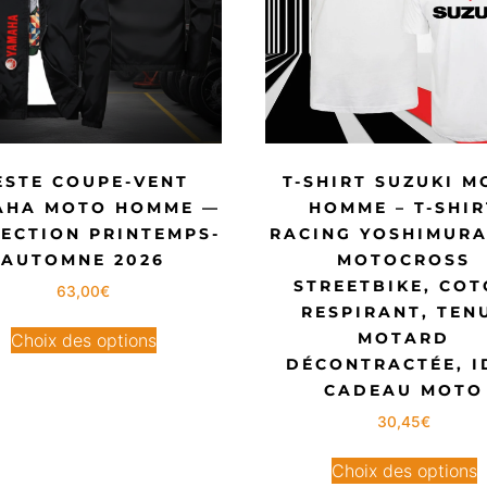
ESTE COUPE-VENT
T-SHIRT SUZUKI M
AHA MOTO HOMME —
HOMME – T-SHIR
ECTION PRINTEMPS-
RACING YOSHIMURA
AUTOMNE 2026
MOTOCROSS
STREETBIKE, CO
63,00
€
RESPIRANT, TEN
MOTARD
Choix des options
DÉCONTRACTÉE, I
CADEAU MOTO
30,45
€
Choix des options