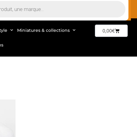
tyle
Miniatures & collections
0,00
€
es