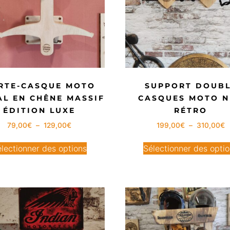
RTE-CASQUE MOTO
SUPPORT DOUB
L EN CHÊNE MASSIF
CASQUES MOTO 
ÉDITION LUXE
RÉTRO
79,00
€
–
129,00
€
199,00
€
–
310,00
€
lectionner des options
Sélectionner des opti