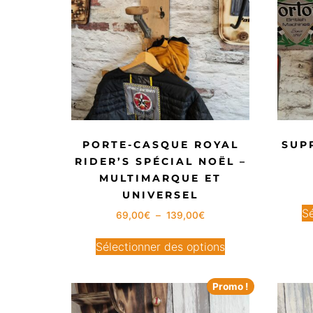
PORTE-CASQUE ROYAL
SUP
RIDER’S SPÉCIAL NOËL –
MULTIMARQUE ET
UNIVERSEL
Sé
69,00
€
–
139,00
€
Sélectionner des options
Promo !