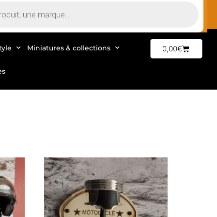
tyle
Miniatures & collections
0,00
€
es