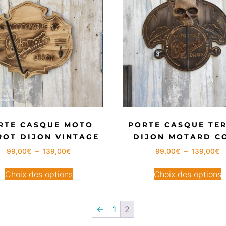
RTE CASQUE MOTO
PORTE CASQUE TE
ROT DIJON VINTAGE
DIJON MOTARD C
99,00
€
–
139,00
€
99,00
€
–
139,00
€
Choix des options
Choix des options
←
1
2