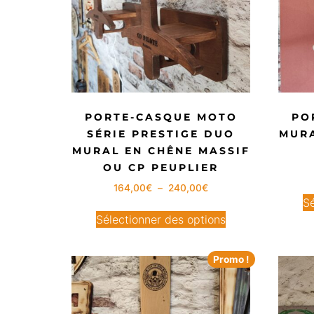
PORTE-CASQUE MOTO
PO
SÉRIE PRESTIGE DUO
MURA
MURAL EN CHÊNE MASSIF
OU CP PEUPLIER
164,00
€
–
240,00
€
Sé
Sélectionner des options
Promo !