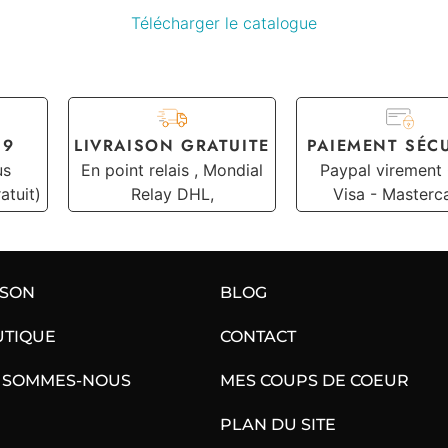
Télécharger le catalogue
19
LIVRAISON GRATUITE
PAIEMENT SÉC
us
En point relais , Mondial
Paypal virement
atuit)
Relay DHL,
Visa - Masterc
ISON
BLOG
UTIQUE
CONTACT
 SOMMES-NOUS
MES COUPS DE COEUR
PLAN DU SITE