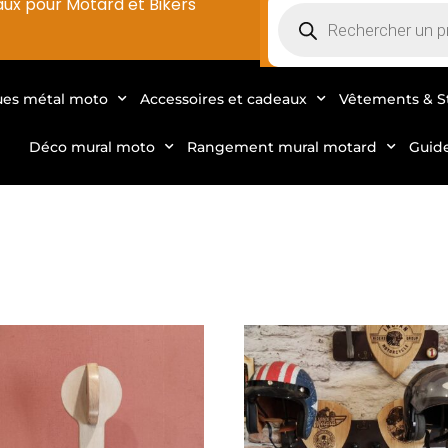
aux pour Motard et Bikers
ues métal moto
Accessoires et cadeaux
Vêtements & S
Déco mural moto
Rangement mural motard
Guid