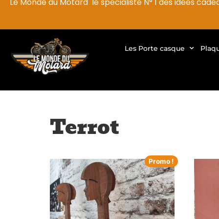
Le Monde du Motard le spécialiste N° 1 des idées cade
Les Porte casque
Plaq
Terrot
Promo !