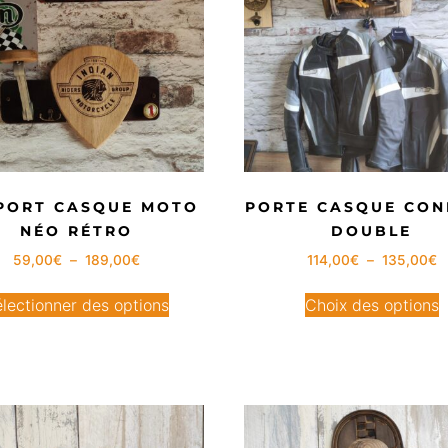
PORT CASQUE MOTO
PORTE CASQUE CON
NÉO RÉTRO
DOUBLE
59,00
€
–
189,00
€
114,00
€
–
135,00
€
lectionner des options
Choix des options