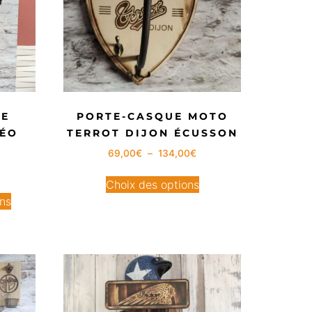
LE
PORTE-CASQUE MOTO
NÉO
TERROT DIJON ÉCUSSON
69,00
€
–
134,00
€
Choix des options
ons