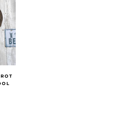
RROT
OOL