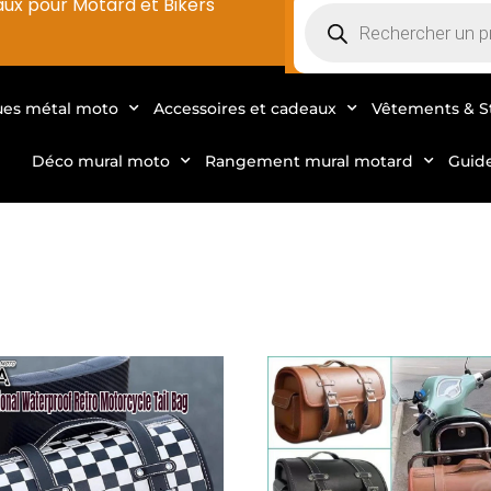
aux pour Motard et Bikers
ues métal moto
Accessoires et cadeaux
Vêtements & S
Déco mural moto
Rangement mural motard
Guid