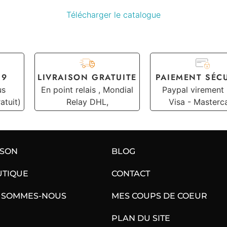
Télécharger le catalogue
19
LIVRAISON GRATUITE
PAIEMENT SÉC
us
En point relais , Mondial
Paypal virement
atuit)
Relay DHL,
Visa - Masterc
ISON
BLOG
UTIQUE
CONTACT
 SOMMES-NOUS
MES COUPS DE COEUR
PLAN DU SITE