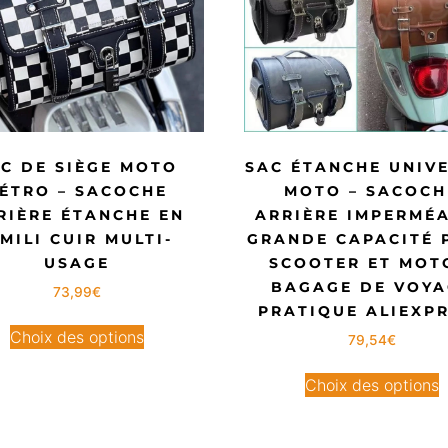
C DE SIÈGE MOTO
SAC ÉTANCHE UNIV
ÉTRO – SACOCHE
MOTO – SACOCH
RIÈRE ÉTANCHE EN
ARRIÈRE IMPERMÉ
IMILI CUIR MULTI-
GRANDE CAPACITÉ 
USAGE
SCOOTER ET MOT
BAGAGE DE VOYA
73,99
€
PRATIQUE ALIEXP
Choix des options
79,54
€
Choix des options