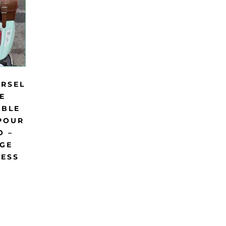
ERSEL
E
ABLE
POUR
O –
GE
RESS