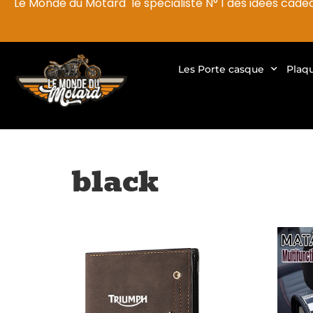
Le Monde du Motard le spécialiste N° 1 des idées cade
Les Porte casque
Plaq
black