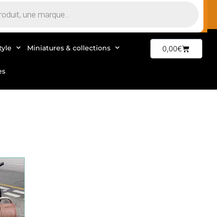
tyle
Miniatures & collections
0,00
€
es