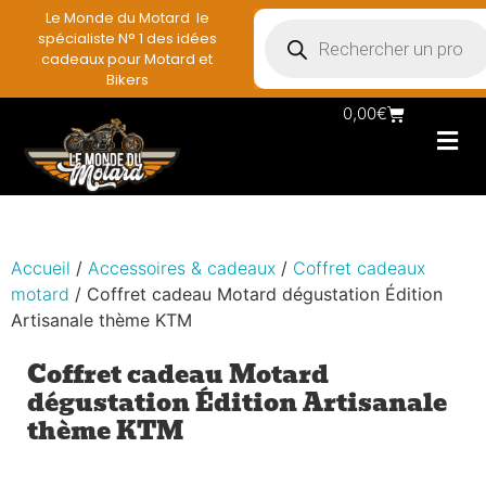
Le Monde du Motard le
spécialiste N° 1 des idées
cadeaux pour Motard et
Bikers
0,00
€
Les Porte casqu
Plaques mét
Accessoires et
Vêtements & Style
Miniatures & co
Déco mural moto
Rangement mural motard
Accueil
/
Accessoires & cadeaux
/
Coffret cadeaux
motard
/ Coffret cadeau Motard dégustation Édition
Artisanale thème KTM
Coffret cadeau Motard
dégustation Édition Artisanale
thème KTM