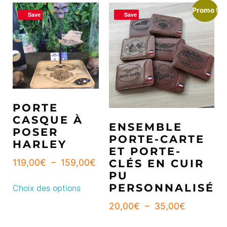
Promo !
Save
Save
PORTE
CASQUE À
ENSEMBLE
POSER
PORTE-CARTE
HARLEY
ET PORTE-
119,00
€
–
159,00
€
CLÉS EN CUIR
PU
PERSONNALISÉ
Choix des options
20,00
€
–
35,00
€