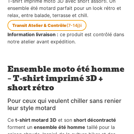
T-shirt imprimé moto 3D avec short assorti. Un
ensemble été motard parfait pour un look rétro et
relax, entre balade, terrasse et chill.
Transit Atelier & Contrôle
(7-14j)
i
Information livraison :
ce produit est contrôlé dans
notre atelier avant expédition.
Ensemble moto été homme
– T-shirt imprimé 3D +
short rétro
Pour ceux qui veulent chiller sans renier
leur style motard
Ce
t-shirt motard 3D
et son
short décontracté
forment un
ensemble été homme
taillé pour la