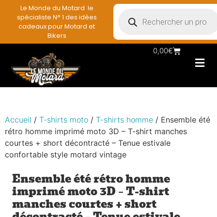
Le Monde du Motard le
spécialiste N° 1 des idées
cadeaux pour Motard et
Bikers
0,00
€
Les Porte casqu
Plaques mét
Accessoires et
Vêtements & Style
Miniatures & co
Déco mural moto
Rangement mural motard
Accueil
/
T-shirts moto
/
T-shirts homme
/ Ensemble été
rétro homme imprimé moto 3D – T-shirt manches
courtes + short décontracté – Tenue estivale
confortable style motard vintage
Ensemble été rétro homme
imprimé moto 3D – T-shirt
manches courtes + short
décontracté – Tenue estivale