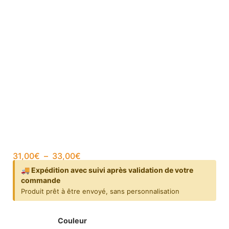
31,00
€
–
33,00
€
🚚 Expédition avec suivi après validation de votre
commande
Produit prêt à être envoyé, sans personnalisation
Couleur