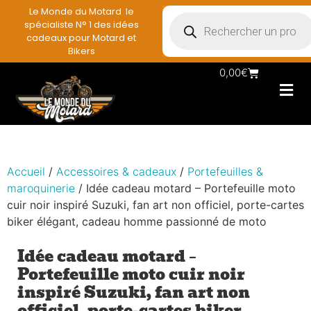
Le Monde du Motard le
spécialiste N° 1 des idées
cadeaux pour Motard et
Bikers
0,00
€
Les Porte casqu
Plaques mét
Accessoires et
Vêtements & Style
Miniatures & co
Déco mural moto
Rangement mural motard
Accueil
/
Accessoires & cadeaux
/
Portefeuilles &
maroquinerie
/ Idée cadeau motard – Portefeuille moto
cuir noir inspiré Suzuki, fan art non officiel, porte-cartes
biker élégant, cadeau homme passionné de moto
Idée cadeau motard –
Portefeuille moto cuir noir
inspiré Suzuki, fan art non
officiel, porte-cartes biker