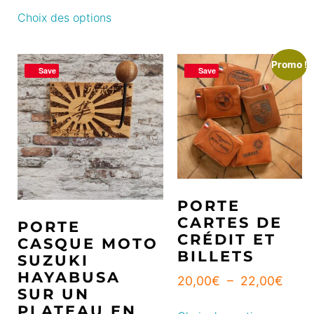
Choix des options
Promo !
Save
Save
PORTE
CARTES DE
PORTE
CRÉDIT ET
CASQUE MOTO
BILLETS
SUZUKI
HAYABUSA
20,00
€
–
22,00
€
SUR UN
PLATEAU EN