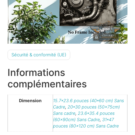
Sécurité & conformité (UE)
Informations
complémentaires
Dimension
15.7*23.6 pouces (40*60 cm) Sans
Cadre
,
20*30 pouces (50x75cm)
Sans cadre
,
23.6*35.4 pouces
(60x90cm) Sans Cadre
,
31*47
pouces (80×120 cm) Sans Cadre