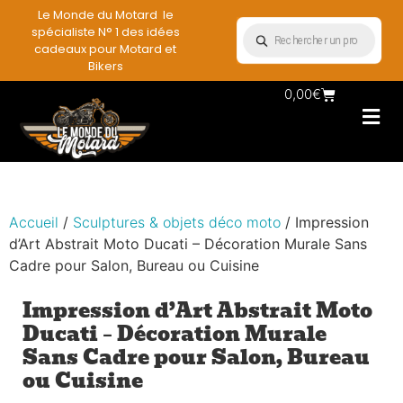
Le Monde du Motard le
spécialiste N° 1 des idées
cadeaux pour Motard et
Bikers
0,00
€
Les Porte casqu
Plaques mét
Accessoires et
Vêtements & Style
Miniatures & co
Déco mural moto
Rangement mural motard
Accueil
/
Sculptures & objets déco moto
/ Impression
d’Art Abstrait Moto Ducati – Décoration Murale Sans
Cadre pour Salon, Bureau ou Cuisine
Impression d’Art Abstrait Moto
Ducati – Décoration Murale
Sans Cadre pour Salon, Bureau
ou Cuisine