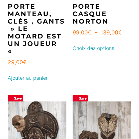
PORTE
PORTE
MANTEAU,
CASQUE
CLÉS , GANTS
NORTON
» LE
99,00
€
–
139,00
€
MOTARD EST
UN JOUEUR
Choix des options
«
29,00
€
Ajouter au panier
Save
Save