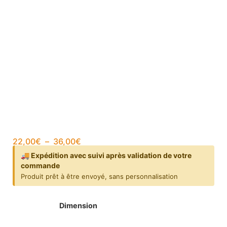
22,00
€
–
36,00
€
🚚 Expédition avec suivi après validation de votre
commande
Produit prêt à être envoyé, sans personnalisation
Dimension