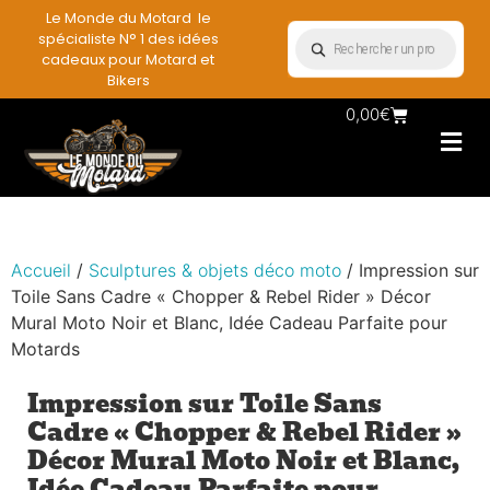
Le Monde du Motard le
spécialiste N° 1 des idées
cadeaux pour Motard et
Bikers
0,00
€
Les Porte casqu
Plaques mét
Accessoires et
Vêtements & Style
Miniatures & co
Déco mural moto
Rangement mural motard
Accueil
/
Sculptures & objets déco moto
/ Impression sur
Toile Sans Cadre « Chopper & Rebel Rider » Décor
Mural Moto Noir et Blanc, Idée Cadeau Parfaite pour
Motards
Impression sur Toile Sans
Cadre « Chopper & Rebel Rider »
Décor Mural Moto Noir et Blanc,
Idée Cadeau Parfaite pour