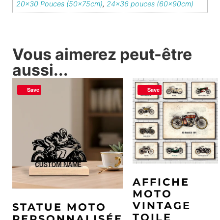
20×30 Pouces (50x75cm)
,
24×36 pouces (60x90cm)
Vous aimerez peut-être
aussi...
Save
Save
AFFICHE
MOTO
VINTAGE
STATUE MOTO
TOILE
PERSONNALISÉE