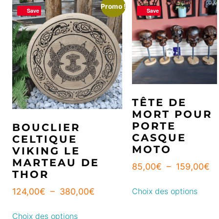
Promo !
Save
Save
TÊTE DE
MORT POUR
PORTE
BOUCLIER
CASQUE
CELTIQUE
MOTO
VIKING LE
MARTEAU DE
85,00
€
–
159,00
€
THOR
Choix des options
124,00
€
–
380,00
€
Choix des options