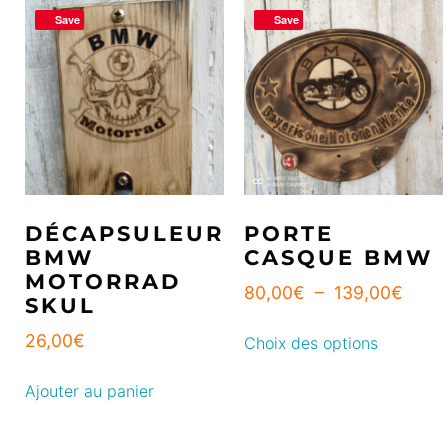
Save
Save
DÉCAPSULEUR
PORTE
BMW
CASQUE BMW
MOTORRAD
80,00
€
–
139,00
€
SKUL
26,00
€
Choix des options
Ajouter au panier