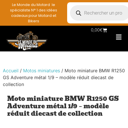
Le Monde du Motard le
spécialiste N° 1 des idées
cadeaux pour Motard et
Bikers
0,00
€
Les Porte casqu
Plaques mé
Accessoires e
Vêtements & Styl
Miniatures & co
Déco mural moto
Rangement mural motar
Accueil
/
Motos miniatures
/ Moto miniature BMW R1250
GS Adventure métal 1/9 – modèle réduit diecast de
collection
Moto miniature BMW R1250 GS
Adventure métal 1/9 – modèle
réduit diecast de collection