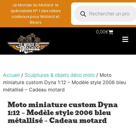
Le Monde du Motard le
spécialiste N° 1 des idées
cadeaux pour Motard et
Bikers
0,00
€
Les Porte casqu
Plaques mét
Accessoires et
Vêtements & Style
Miniatures & co
Déco mural moto
Rangement mural motard
Accueil
/
Sculptures & objets déco moto
/ Moto
miniature custom Dyna 1:12 – Modèle style 2006 bleu
métallisé – Cadeau motard
Moto miniature custom Dyna
1:12 – Modèle style 2006 bleu
métallisé – Cadeau motard