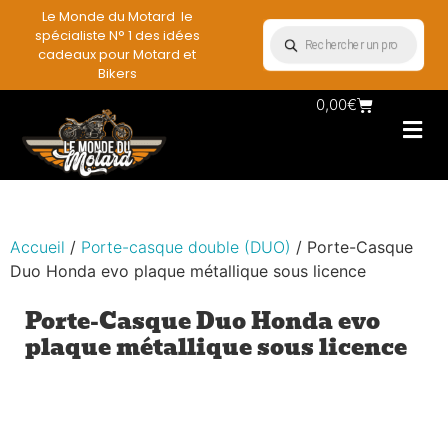
Le Monde du Motard le
spécialiste N° 1 des idées
cadeaux pour Motard et
Bikers
0,00
€
Les Porte casqu
Plaques mét
Accessoires et
Vêtements & Style
Miniatures & co
Déco mural moto
Rangement mural motard
Accueil
/
Porte-casque double (DUO)
/ Porte-Casque
Duo Honda evo plaque métallique sous licence
Porte-Casque Duo Honda evo
plaque métallique sous licence