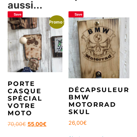
aussi...
Save
Save
Promo !
PORTE
DÉCAPSULEUR
CASQUE
BMW
SPÉCIAL
MOTORRAD
VOTRE
SKUL
MOTO
26,00
€
70,00
€
55,00
€