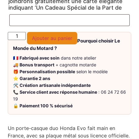
joindrons gratuitement une carte élégante
indiquant ‘Un Cadeau Spécial de la Part de
Ajouter au panier
Pourquoi choisir Le
Monde du Motard ?
🇫🇷
Fabriqué avec soin
dans notre atelier
🚚
Bonus transport
+ cagnotte motarde
🎁
Personnalisation possible
selon le modèle
⭐
Garantie 2 ans
🛠️
Création artisanale indépendante
📞
Service client avec réponse humaine
: 06 24 72 66
19
🔒
Paiement 100 % sécurisé
Un porte-casque duo Honda Evo fait main en
France, avec sa plaque métal sous licence officielle.