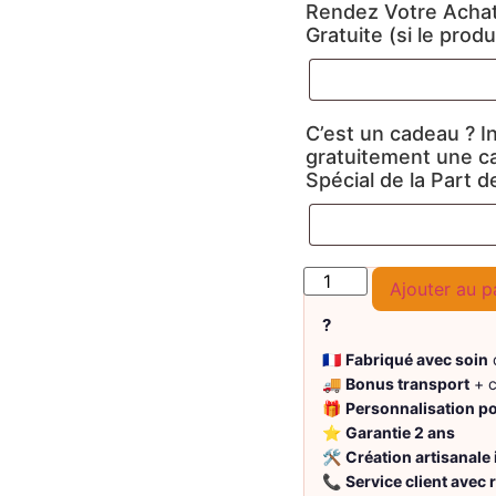
Rendez Votre Achat
Gratuite (si le produi
C’est un cadeau ? I
gratuitement une c
Spécial de la Part d
Ajouter au p
?
🇫🇷
Fabriqué avec soin
d
🚚
Bonus transport
+ c
🎁
Personnalisation p
⭐
Garantie 2 ans
🛠️
Création artisanale
📞
Service client avec