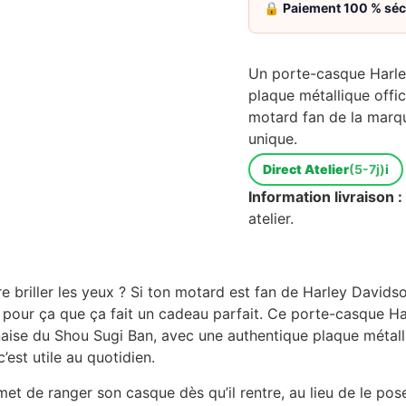
🔒
Paiement 100 % séc
Un porte-casque Harley
plaque métallique offic
motard fan de la marqu
unique.
Direct Atelier
(5-7j)
i
Information livraison :
atelier.
e briller les yeux ? Si ton motard est fan de Harley Davidso
t pour ça que ça fait un cadeau parfait. Ce porte-casque H
naise du Shou Sugi Ban, avec une authentique plaque métalli
c’est utile au quotidien.
met de ranger son casque dès qu’il rentre, au lieu de le pos