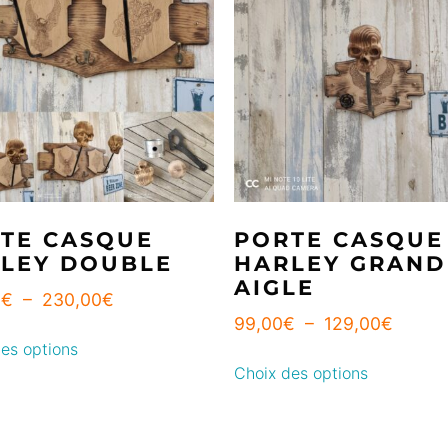
TE CASQUE
PORTE CASQUE
LEY DOUBLE
HARLEY GRAND
AIGLE
0
€
–
230,00
€
99,00
€
–
129,00
€
es options
Choix des options