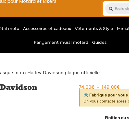
aux pour Motard et Bikers
étal moto
Accessoires et cadeaux
Vêtements & Style
Minia
Rangement mural motard
Guides
asque moto Harley Davidson plaque officielle
y Davidson
74,00
€
–
149,00
€
🛠️ Fabriqué pour vous 
On vous contacte après 
Finition du 