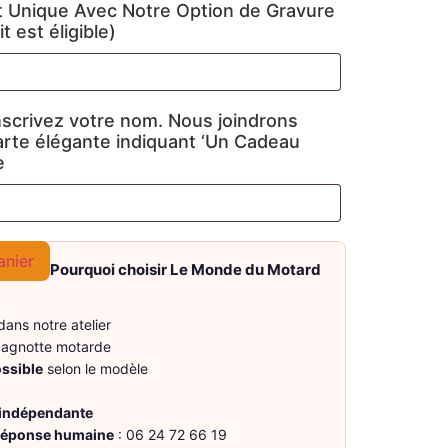
 Unique Avec Notre Option de Gravure
t est éligible)
nscrivez votre nom. Nous joindrons
arte élégante indiquant ‘Un Cadeau
e
anier
Pourquoi choisir Le Monde du Motard
ans notre atelier
agnotte motarde
ossible
selon le modèle
 indépendante
 réponse humaine
: 06 24 72 66 19