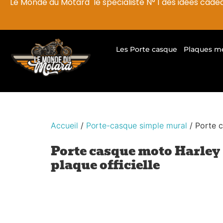
Le Monde du Motard le spécialiste N° 1 des idées cade
Les Porte casque
Plaques m
Accueil
/
Porte-casque simple mural
/ Porte c
Porte casque moto Harle
plaque officielle