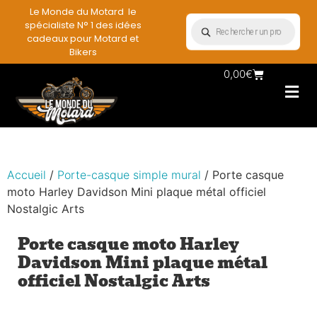
Le Monde du Motard le
spécialiste N° 1 des idées
cadeaux pour Motard et
Bikers
0,00
€
Les Porte casqu
Plaques mét
Accessoires et
Vêtements & Style
Miniatures & co
Déco mural moto
Rangement mural motard
Accueil
/
Porte-casque simple mural
/ Porte casque
moto Harley Davidson Mini plaque métal officiel
Nostalgic Arts
Porte casque moto Harley
Davidson Mini plaque métal
officiel Nostalgic Arts