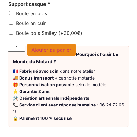
Support casque
*
Boule en bois
Boule en cuir
Boule bois Smiley
(+
30,00
€
)
Ajouter au panier
Pourquoi choisir Le
Monde du Motard ?
🇫🇷
Fabriqué avec soin
dans notre atelier
🚚
Bonus transport
+ cagnotte motarde
🎁
Personnalisation possible
selon le modèle
⭐
Garantie 2 ans
🛠️
Création artisanale indépendante
📞
Service client avec réponse humaine
: 06 24 72 66
19
🔒
Paiement 100 % sécurisé