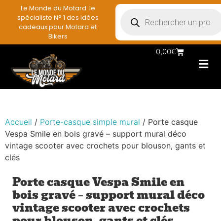
Le Monde du Motard le
spécialiste N° 1 des idées
cadeaux pour Motard et
Bikers
0,00
€
Les Porte casqu
Plaques mét
Accessoires et
Vêtements & Style
Miniatures & co
Déco mural moto
Rangement mural motard
Accueil
/
Porte-casque simple mural
/ Porte casque
Vespa Smile en bois gravé – support mural déco
vintage scooter avec crochets pour blouson, gants et
clés
Porte casque Vespa Smile en
bois gravé – support mural déco
vintage scooter avec crochets
pour blouson, gants et clés