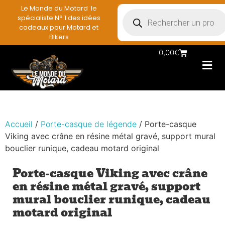
Le Monde du Motard le
spécialiste N° 1 des idées
cadeaux pour Motard et
Bikers
0,00
€
Les Porte casqu
Plaques mét
Accessoires et
Vêtements & Style
Miniatures & co
Déco mural moto
Rangement mural motard
Accueil
/
Porte-casque de légende
/ Porte-casque
Viking avec crâne en résine métal gravé, support mural
bouclier runique, cadeau motard original
Porte-casque Viking avec crâne
en résine métal gravé, support
mural bouclier runique, cadeau
motard original