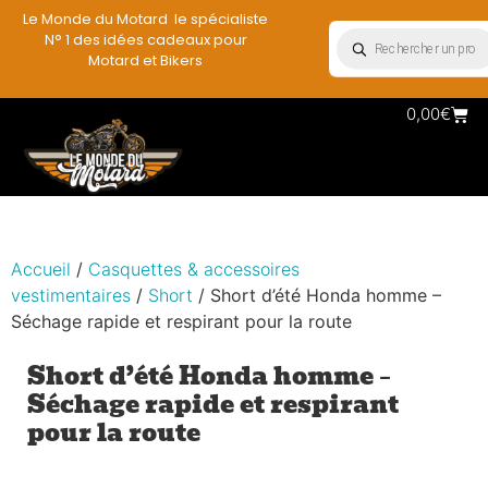
Le Monde du Motard le spécialiste
N° 1 des idées cadeaux pour
Motard et Bikers
0,00
€
Accueil
/
Casquettes & accessoires
vestimentaires
/
Short
/ Short d’été Honda homme –
Séchage rapide et respirant pour la route
Short d’été Honda homme –
Séchage rapide et respirant
pour la route