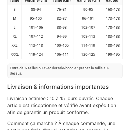
Taille
Poitrine (cm)
Taille (cm)
Hanches (cm)
Hauteur
S
88–94
76–81
90–95
168–173
M
95–100
82–87
96–101
173–178
L
101–106
88–93
102–107
178–183
XL
107–112
94–99
108–113
183–188
XXL
113–118
100–105
114–119
188–193
XXXL
119–124
106–111
120–125
190–195
Entre deux tailles ou avec dorsale/hoodie : prenez la taille au-
dessus.
Livraison & informations importantes
Livraison estimée : 10 à 15 jours ouvrés. Chaque
article est réceptionné et vérifié avant expédition
afin de garantir un produit conforme.
Comment ça marche ? À chaque commande, une