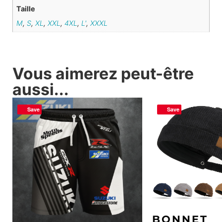
Taille
M
,
S
,
XL
,
XXL
,
4XL
,
L'
,
XXXL
Vous aimerez peut-être
aussi...
Save
Save
BONNET