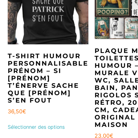
PLAQUE M
T-SHIRT HUMOUR
TOILETTE
PERSONNALISABLE
HUMOUR –
PRÉNOM – SI
MURALE V
[PRÉNOM]
WC, SALL
T’ÉNERVE SACHE
BAIN, PA
QUE [PRÉNOM]
RIGOLOS 
S’EN FOUT
RÉTRO, 20
CM, CADE
36,50
€
ORIGINAL
MAISON
Sélectionner des options
23,00
€