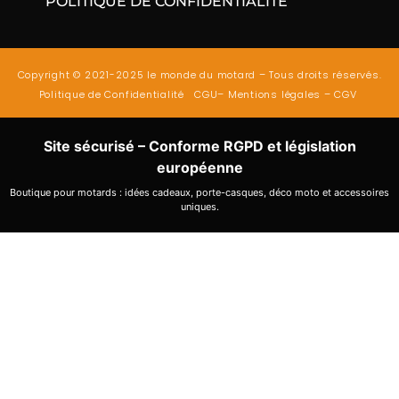
POLITIQUE DE CONFIDENTIALITÉ
Copyright © 2021-2025 le monde du motard – Tous droits réservés.
Politique de Confidentialité
CGU
–
Mentions légales
–
CGV
Site sécurisé – Conforme RGPD et législation
européenne
Boutique pour motards : idées cadeaux, porte-casques, déco moto et accessoires
uniques.