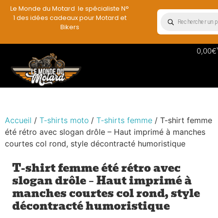
Le Monde du Motard le spécialiste N°
1 des idées cadeaux pour Motard et
Bikers
0,00
€
Accueil
/
T-shirts moto
/
T-shirts femme
/ T-shirt femme
été rétro avec slogan drôle – Haut imprimé à manches
courtes col rond, style décontracté humoristique
T-shirt femme été rétro avec
slogan drôle – Haut imprimé à
manches courtes col rond, style
décontracté humoristique