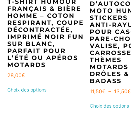
T-SHIRT HUMOUR
D’AUTOCO
FRANÇAIS & BIÈRE
MOTO HU
HOMME – COTON
STICKERS
RESPIRANT, COUPE
ANTI-RAY
DÉCONTRACTÉE,
POUR CAS
IMPRIMÉ NOIR FUN
PARE-CHO
SUR BLANC,
VALISE, P
PARFAIT POUR
CARROSSE
L’ÉTÉ OU APÉROS
THÈMES
MOTARDS
MOTARDS
DRÔLES &
28,00
€
BADASS
Choix des options
11,50
€
–
13,50
€
Choix des options