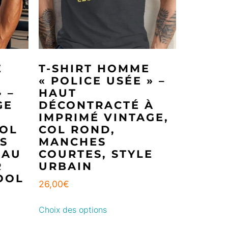
E
T-SHIRT HOMME
« POLICE USÉE » –
» –
HAUT
GE
DÉCONTRACTÉ À
IMPRIMÉ VINTAGE,
COL
COL ROND,
S
MANCHES
EAU
COURTES, STYLE
R
URBAIN
OOL
26,00
€
Choix des options