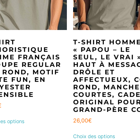
HIRT
T-SHIRT HOMM
ORISTIQUE
« PAPOU – LE
ME FRANÇAIS
SEUL, LE VRAI 
OUPE REGULAR
HAUT À MESSA
 ROND, MOTIF
DRÔLE ET
TE FUN, EN
AFFECTUEUX, 
YESTER
ROND, MANCHE
ENSIBLE
COURTES, CAD
ORIGINAL POU
€
GRAND-PÈRE C
26,00
€
es options
Choix des options