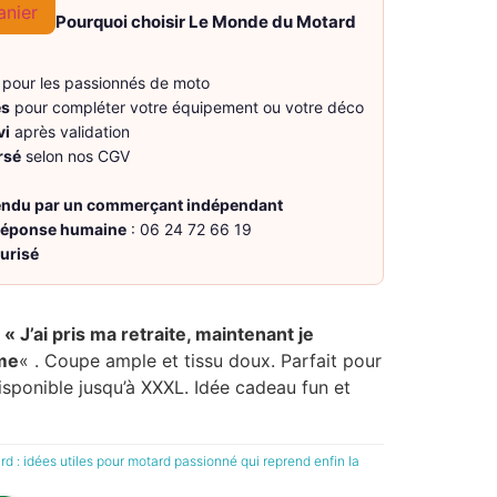
anier
Pourquoi choisir Le Monde du Motard
pour les passionnés de moto
es
pour compléter votre équipement ou votre déco
vi
après validation
rsé
selon nos CGV
vendu par un commerçant indépendant
 réponse humaine
: 06 24 72 66 19
urisé
r
« J’ai pris ma retraite, maintenant je
mme
« . Coupe ample et tissu doux. Parfait pour
isponible jusqu’à XXXL. Idée cadeau fun et
d : idées utiles pour motard passionné qui reprend enfin la