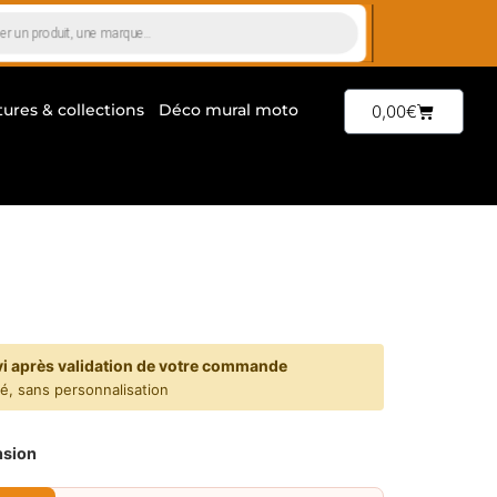
tures & collections
Déco mural moto
0,00
€
vi après validation de votre commande
yé, sans personnalisation
sion