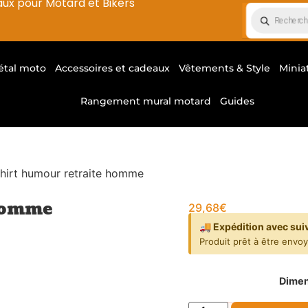
aux pour Motard et Bikers
étal moto
Accessoires et cadeaux
Vêtements & Style
Minia
Rangement mural motard
Guides
shirt humour retraite homme
 homme
29,68
€
🚚 Expédition avec sui
Produit prêt à être envo
Dimen