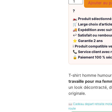
Ajouter au p
?
🏍️
Produit sélectionné
🛒
Large choix d’articl
🚚
Expédition avec sui
↩️
Satisfait ou rembou
⭐
Garantie 2 ans
ℹ️
Produit compatible 
📞
Service client avec
🔒
Paiement 100 % séc
T-shirt homme humou
travaille pour ma fe
un look décontracté, d
originale.
📖
Cadeau depart retraite motar
route