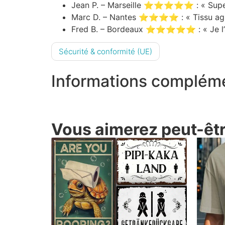
Jean P. – Marseille ⭐⭐⭐⭐⭐ : « Super t-sh
Marc D. – Nantes ⭐⭐⭐⭐ : « Tissu agréabl
Fred B. – Bordeaux ⭐⭐⭐⭐⭐ : « Je l’ador
Sécurité & conformité (UE)
Informations complém
Vous aimerez peut-être