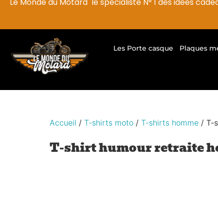
Le Monde du Motard le spécialiste N° 1 des idées cade
Les Porte casque
Plaques m
Accueil
/
T-shirts moto
/
T-shirts homme
/ T-
T-shirt humour retraite