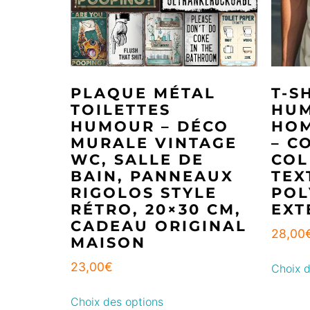
PLAQUE MÉTAL
T-S
TOILETTES
HUM
HUMOUR – DÉCO
HOM
MURALE VINTAGE
– C
WC, SALLE DE
COL
BAIN, PANNEAUX
TEX
RIGOLOS STYLE
POL
RÉTRO, 20×30 CM,
EXT
CADEAU ORIGINAL
28,00
MAISON
23,00
€
Choix d
Choix des options