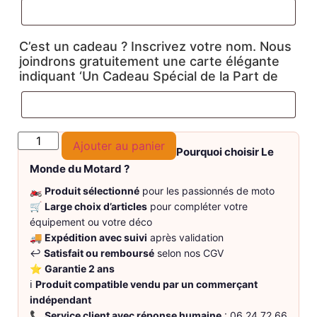
C’est un cadeau ? Inscrivez votre nom. Nous
joindrons gratuitement une carte élégante
indiquant ‘Un Cadeau Spécial de la Part de
Ajouter au panier
Pourquoi choisir Le
Monde du Motard ?
🏍️
Produit sélectionné
pour les passionnés de moto
🛒
Large choix d’articles
pour compléter votre
équipement ou votre déco
🚚
Expédition avec suivi
après validation
↩️
Satisfait ou remboursé
selon nos CGV
⭐
Garantie 2 ans
ℹ️
Produit compatible vendu par un commerçant
indépendant
📞
Service client avec réponse humaine
: 06 24 72 66