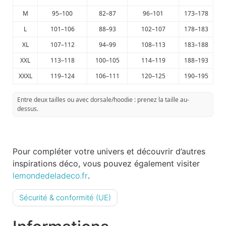
M
95–100
82–87
96–101
173–178
L
101–106
88–93
102–107
178–183
XL
107–112
94–99
108–113
183–188
XXL
113–118
100–105
114–119
188–193
XXXL
119–124
106–111
120–125
190–195
Entre deux tailles ou avec dorsale/hoodie : prenez la taille au-
dessus.
Pour compléter votre univers et découvrir d’autres
inspirations déco, vous pouvez également visiter
lemondedeladeco.fr
.
Sécurité & conformité (UE)