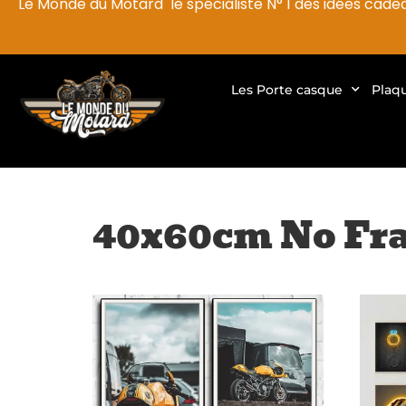
Le Monde du Motard le spécialiste N° 1 des idées cade
Les Porte casque
Plaq
40x60cm No Fr