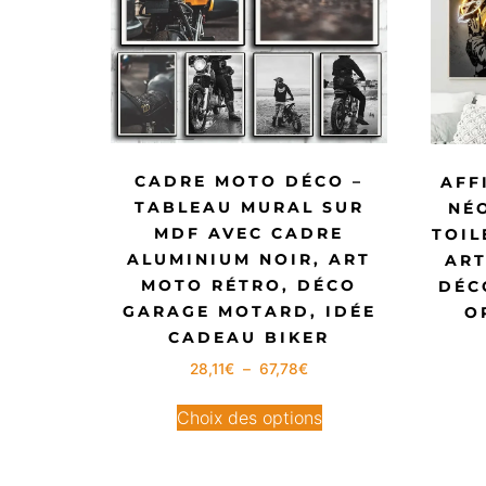
CADRE MOTO DÉCO –
AFF
TABLEAU MURAL SUR
NÉ
MDF AVEC CADRE
TOIL
ALUMINIUM NOIR, ART
ART
MOTO RÉTRO, DÉCO
DÉC
GARAGE MOTARD, IDÉE
O
CADEAU BIKER
28,11
€
–
67,78
€
Choix des options