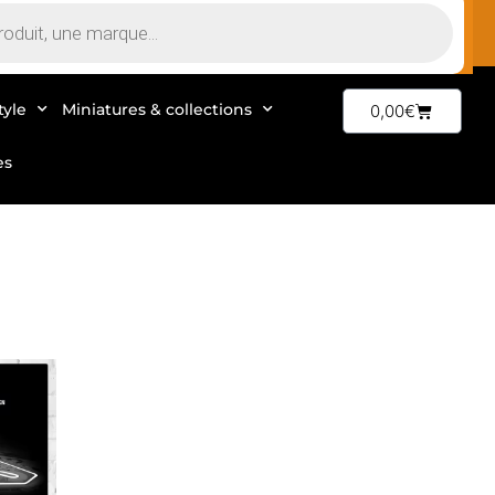
tyle
Miniatures & collections
0,00
€
es