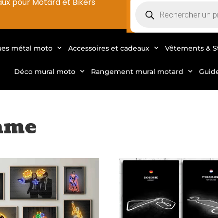
aux pour Motard et Bikers
ues métal moto
Accessoires et cadeaux
Vêtements & S
Déco mural moto
Rangement mural motard
Guid
ame