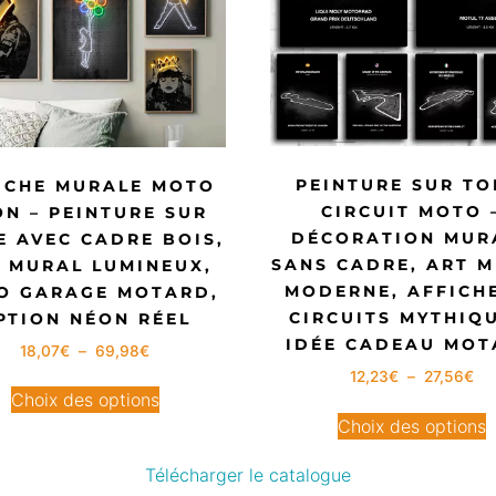
PEINTURE SUR TO
ICHE MURALE MOTO
CIRCUIT MOTO 
ON – PEINTURE SUR
DÉCORATION MUR
E AVEC CADRE BOIS,
SANS CADRE, ART 
 MURAL LUMINEUX,
MODERNE, AFFICH
O GARAGE MOTARD,
CIRCUITS MYTHIQU
PTION NÉON RÉEL
IDÉE CADEAU MOT
18,07
€
–
69,98
€
12,23
€
–
27,56
€
Choix des options
Choix des options
Télécharger le catalogue