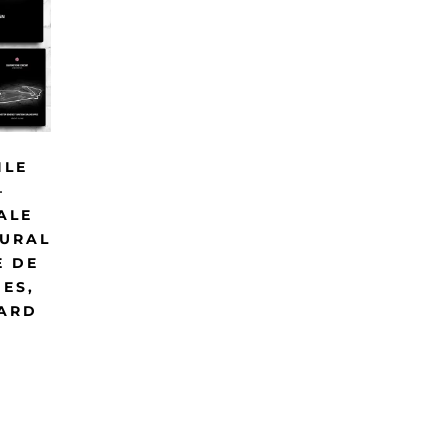
ILE
–
ALE
MURAL
E DE
ES,
ARD