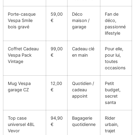
Porte-casque
59,00
Déco
Fan de
Vespa Smile
€
maison /
déco,
bois gravé
garage
passionné
lifestyle
Coffret Cadeau
99,00
Cadeau clé
Pour elle,
Vespa Pack
€
en main
pour lui,
Vintage
toutes
occasions
Mug Vespa
12,00
Quotidien /
Petit
garage CZ
€
cadeau
budget,
appoint
secret
santa
Top case
94,90
Bagagerie
Rider
universel 48L
€
quotidienne
urbain,
Vevor
trajet