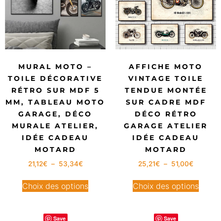
MURAL MOTO –
AFFICHE MOTO
TOILE DÉCORATIVE
VINTAGE TOILE
RÉTRO SUR MDF 5
TENDUE MONTÉE
MM, TABLEAU MOTO
SUR CADRE MDF
GARAGE, DÉCO
DÉCO RÉTRO
MURALE ATELIER,
GARAGE ATELIER
IDÉE CADEAU
IDÉE CADEAU
MOTARD
MOTARD
21,12
€
–
53,34
€
25,21
€
–
51,00
€
Choix des options
Choix des options
Save
Save