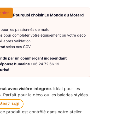
anier
Pourquoi choisir Le Monde du Motard
pour les passionnés de moto
es
pour compléter votre équipement ou votre déco
vi
après validation
rsé
selon nos CGV
vendu par un commerçant indépendant
 réponse humaine
: 06 24 72 66 19
urisé
mat avec visière intégrée
. Idéal pour les
. Parfait pour la déco ou les balades stylées.
rôle
(7-14j)
i
ce produit est contrôlé dans notre atelier