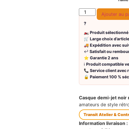
Ajouter au p
?
🏍️
Produit sélectionné
🛒
Large choix d’articl
🚚
Expédition avec sui
↩️
Satisfait ou rembou
⭐
Garantie 2 ans
ℹ️
Produit compatible 
📞
Service client avec
🔒
Paiement 100 % séc
Casque demi-jet noir 
amateurs de style rétro
Transit Atelier & Cont
Information livraison :