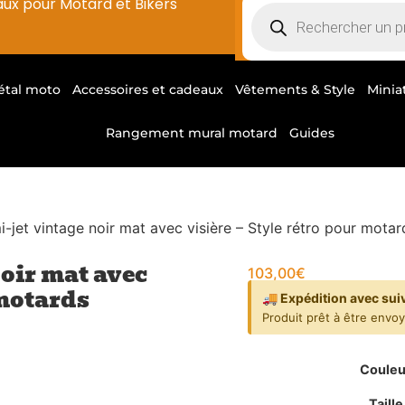
aux pour Motard et Bikers
étal moto
Accessoires et cadeaux
Vêtements & Style
Minia
Rangement mural motard
Guides
jet vintage noir mat avec visière – Style rétro pour motar
oir mat avec
103,00
€
 motards
🚚 Expédition avec sui
Produit prêt à être envo
Couleu
Taille