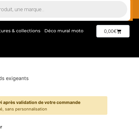
tures & collections
Déco mural moto
0,00
€
ds exigeants
vi après validation de votre commande
yé, sans personnalisation
r