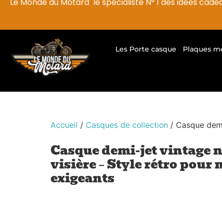
Le Monde du Motard le spécialiste N° 1 des idées cade
Les Porte casque
Plaques m
Accueil
/
Casques de collection
/ Casque demi-
Casque demi-jet vintage n
visière – Style rétro pour
exigeants