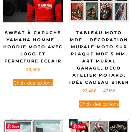
SWEAT À CAPUCHE
TABLEAU MOTO
YAMAHA HOMME –
MDF – DÉCORATION
HOODIE MOTO AVEC
MURALE MOTO SUR
LOGO ET
PLAQUE MDF 5 MM,
FERMETURE ÉCLAIR
ART MURAL
GARAGE, DÉCO
43,90
€
ATELIER MOTARD,
IDÉE CADEAU BIKER
Choix des options
22,48
€
–
47,15
€
Choix des options
Save
Save