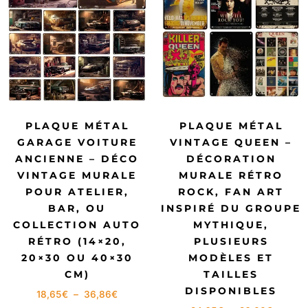
PLAQUE MÉTAL
PLAQUE MÉTAL
GARAGE VOITURE
VINTAGE QUEEN –
ANCIENNE – DÉCO
DÉCORATION
VINTAGE MURALE
MURALE RÉTRO
POUR ATELIER,
ROCK, FAN ART
BAR, OU
INSPIRÉ DU GROUPE
COLLECTION AUTO
MYTHIQUE,
RÉTRO (14×20,
PLUSIEURS
20×30 OU 40×30
MODÈLES ET
CM)
TAILLES
DISPONIBLES
18,65
€
–
36,86
€