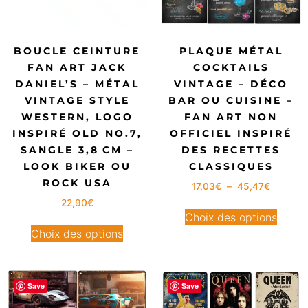
BOUCLE CEINTURE
PLAQUE MÉTAL
FAN ART JACK
COCKTAILS
DANIEL’S – MÉTAL
VINTAGE – DÉCO
VINTAGE STYLE
BAR OU CUISINE –
WESTERN, LOGO
FAN ART NON
INSPIRÉ OLD NO.7,
OFFICIEL INSPIRÉ
SANGLE 3,8 CM –
DES RECETTES
LOOK BIKER OU
CLASSIQUES
ROCK USA
17,03
€
–
45,47
€
22,90
€
Choix des options
Choix des options
Save
Save