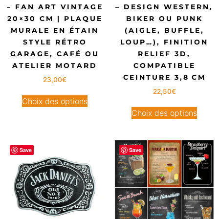
– FAN ART VINTAGE
– DESIGN WESTERN,
20×30 CM | PLAQUE
BIKER OU PUNK
MURALE EN ÉTAIN
(AIGLE, BUFFLE,
STYLE RÉTRO
LOUP…), FINITION
GARAGE, CAFÉ OU
RELIEF 3D,
ATELIER MOTARD
COMPATIBLE
CEINTURE 3,8 CM
23,00
€
22,50
€
Choix des options
Choix des options
Save
Save