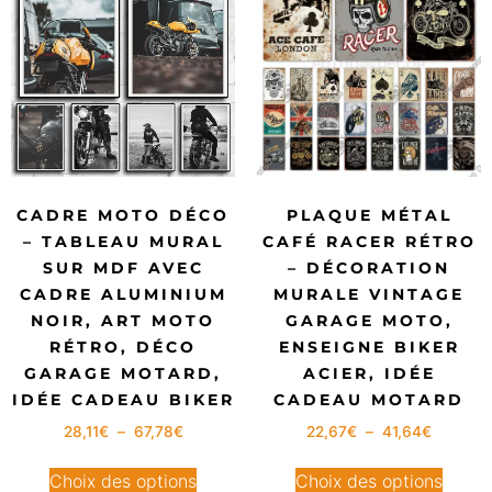
CADRE MOTO DÉCO
PLAQUE MÉTAL
– TABLEAU MURAL
CAFÉ RACER RÉTRO
SUR MDF AVEC
– DÉCORATION
CADRE ALUMINIUM
MURALE VINTAGE
NOIR, ART MOTO
GARAGE MOTO,
RÉTRO, DÉCO
ENSEIGNE BIKER
GARAGE MOTARD,
ACIER, IDÉE
IDÉE CADEAU BIKER
CADEAU MOTARD
28,11
€
–
67,78
€
22,67
€
–
41,64
€
Choix des options
Choix des options