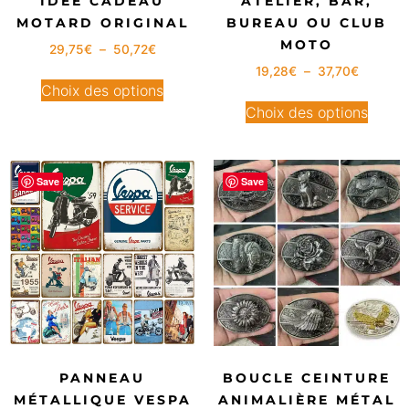
IDÉE CADEAU
ATELIER, BAR,
MOTARD ORIGINAL
BUREAU OU CLUB
MOTO
29,75
€
–
50,72
€
19,28
€
–
37,70
€
Choix des options
Choix des options
Save
Save
PANNEAU
BOUCLE CEINTURE
MÉTALLIQUE VESPA
ANIMALIÈRE MÉTAL