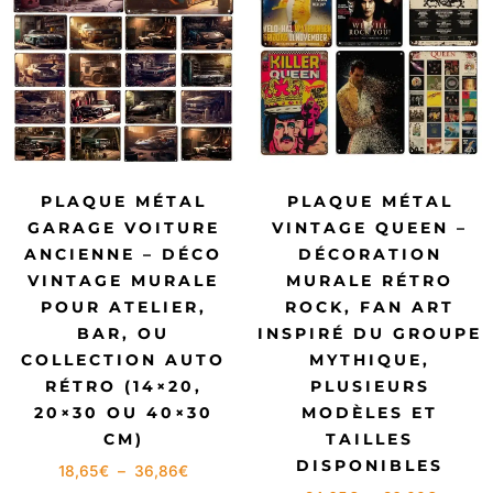
PLAQUE MÉTAL
PLAQUE MÉTAL
GARAGE VOITURE
VINTAGE QUEEN –
ANCIENNE – DÉCO
DÉCORATION
VINTAGE MURALE
MURALE RÉTRO
POUR ATELIER,
ROCK, FAN ART
BAR, OU
INSPIRÉ DU GROUPE
COLLECTION AUTO
MYTHIQUE,
RÉTRO (14×20,
PLUSIEURS
20×30 OU 40×30
MODÈLES ET
CM)
TAILLES
DISPONIBLES
18,65
€
–
36,86
€