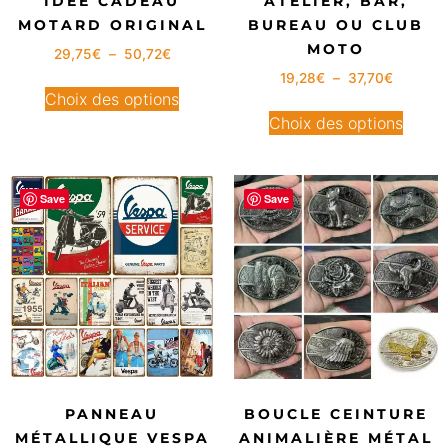
IDÉE CADEAU
ATELIER, BAR,
MOTARD ORIGINAL
BUREAU OU CLUB
MOTO
29,75
€
–
50,72
€
19,28
€
–
37,70
€
Choix des options
Choix des options
Save
Save
PANNEAU
BOUCLE CEINTURE
MÉTALLIQUE VESPA
ANIMALIÈRE MÉTAL