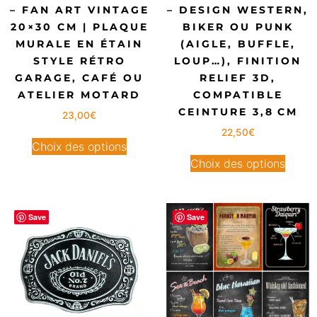
– FAN ART VINTAGE
– DESIGN WESTERN,
20×30 CM | PLAQUE
BIKER OU PUNK
MURALE EN ÉTAIN
(AIGLE, BUFFLE,
STYLE RÉTRO
LOUP…), FINITION
GARAGE, CAFÉ OU
RELIEF 3D,
ATELIER MOTARD
COMPATIBLE
CEINTURE 3,8 CM
23,00
€
22,50
€
Choix des options
Choix des options
Save
Save