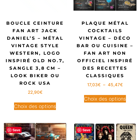
BOUCLE CEINTURE
PLAQUE MÉTAL
FAN ART JACK
COCKTAILS
DANIEL’S – MÉTAL
VINTAGE – DÉCO
VINTAGE STYLE
BAR OU CUISINE –
WESTERN, LOGO
FAN ART NON
INSPIRÉ OLD NO.7,
OFFICIEL INSPIRÉ
SANGLE 3,8 CM –
DES RECETTES
LOOK BIKER OU
CLASSIQUES
ROCK USA
17,03
€
–
45,47
€
22,90
€
Choix des options
Choix des options
Save
Save