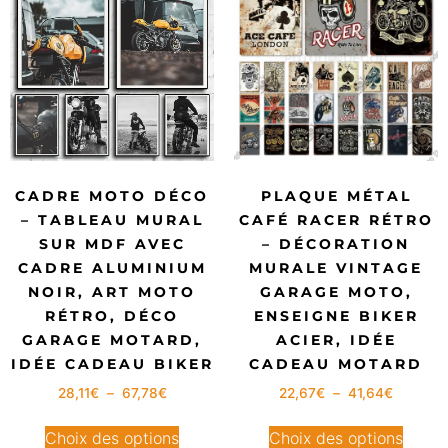
CADRE MOTO DÉCO
PLAQUE MÉTAL
– TABLEAU MURAL
CAFÉ RACER RÉTRO
SUR MDF AVEC
– DÉCORATION
CADRE ALUMINIUM
MURALE VINTAGE
NOIR, ART MOTO
GARAGE MOTO,
RÉTRO, DÉCO
ENSEIGNE BIKER
GARAGE MOTARD,
ACIER, IDÉE
IDÉE CADEAU BIKER
CADEAU MOTARD
28,11
€
–
67,78
€
22,67
€
–
41,64
€
Choix des options
Choix des options