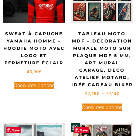
SWEAT À CAPUCHE
TABLEAU MOTO
YAMAHA HOMME –
MDF – DÉCORATION
HOODIE MOTO AVEC
MURALE MOTO SUR
LOGO ET
PLAQUE MDF 5 MM,
FERMETURE ÉCLAIR
ART MURAL
GARAGE, DÉCO
43,90
€
ATELIER MOTARD,
IDÉE CADEAU BIKER
Choix des options
22,48
€
–
47,15
€
Choix des options
Save
Save