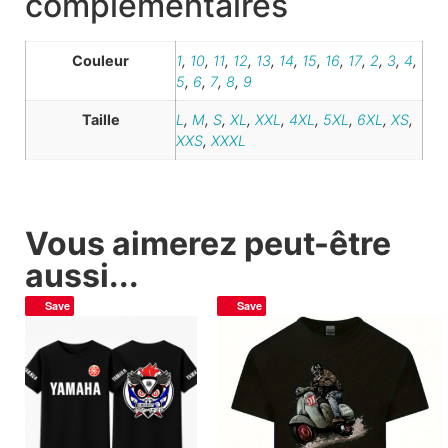
complémentaires
Couleur
1
,
10
,
11
,
12
,
13
,
14
,
15
,
16
,
17
,
2
,
3
,
4
,
5
,
6
,
7
,
8
,
9
Taille
L
,
M
,
S
,
XL
,
XXL
,
4XL
,
5XL
,
6XL
,
XS
,
XXS
,
XXXL
Vous aimerez peut-être
aussi...
Save
Save