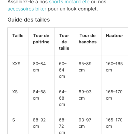
Associez-le à nos
shorts motard été
ou nos
accessoires biker
pour un look complet.
Guide des tailles
Taille
Tour de
Tour
Tour de
Hauteur
poitrine
de
hanches
taille
XXS
80–84
60–
85–89
160–165
cm
64
cm
cm
cm
XS
84–88
64–
89–93
165–170
cm
68
cm
cm
cm
S
88–92
68–
93–97
165–170
cm
72
cm
cm
cm