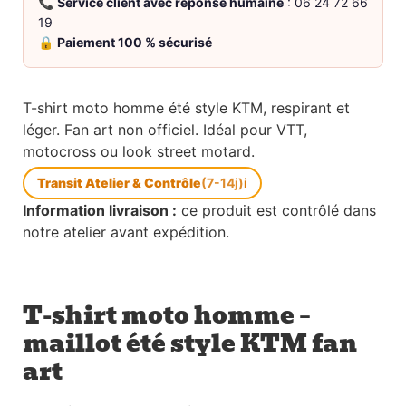
📞
Service client avec réponse humaine
: 06 24 72 66
19
🔒
Paiement 100 % sécurisé
T-shirt moto homme été style KTM, respirant et
léger. Fan art non officiel. Idéal pour VTT,
motocross ou look street motard.
Transit Atelier & Contrôle
(7-14j)
i
Information livraison :
ce produit est contrôlé dans
notre atelier avant expédition.
T-shirt moto homme –
maillot été style KTM fan
art