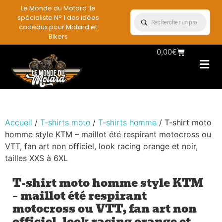
Le Monde du Motard le
spécialiste N° 1 des idées
cadeaux pour Motard et
Bikers
0,00
€
Les Porte casqu
Plaques mét
Accessoires et
Vêtements & Style
Miniatures & co
Déco mural moto
Rangement mural motard
Accueil
/
T-shirts moto
/
T-shirts homme
/ T-shirt moto
homme style KTM – maillot été respirant motocross ou
VTT, fan art non officiel, look racing orange et noir,
tailles XXS à 6XL
T-shirt moto homme style KTM
– maillot été respirant
motocross ou VTT, fan art non
officiel, look racing orange et