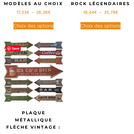
MODÈLES AU CHOIX
ROCK LÉGENDAIRES
17,33
€
–
26,36
€
18,44
€
–
35,78
€
Choix des options
Choix des options
Save
PLAQUE
MÉTALLIQUE
FLÈCHE VINTAGE :