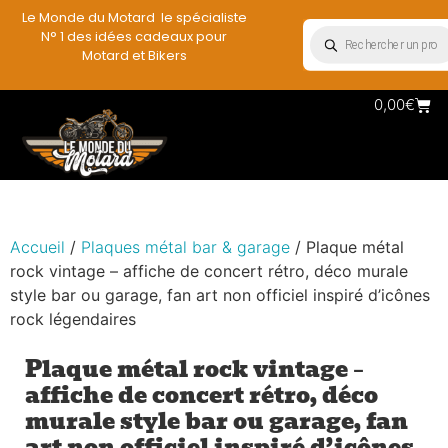
Le Monde du Motard le spécialiste
N° 1 des idées cadeaux pour
Motard et Bikers
0,00
€
Accueil
/
Plaques métal bar & garage
/ Plaque métal
rock vintage – affiche de concert rétro, déco murale
style bar ou garage, fan art non officiel inspiré d’icônes
rock légendaires
Plaque métal rock vintage –
affiche de concert rétro, déco
murale style bar ou garage, fan
art non officiel inspiré d’icônes