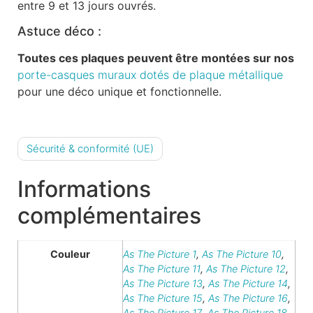
entre 9 et 13 jours ouvrés.
Astuce déco :
Toutes ces plaques peuvent être montées sur nos
porte-casques muraux dotés de plaque métallique
pour une déco unique et fonctionnelle.
Sécurité & conformité (UE)
Informations
complémentaires
Couleur
As The Picture 1
,
As The Picture 10
,
As The Picture 11
,
As The Picture 12
,
As The Picture 13
,
As The Picture 14
,
As The Picture 15
,
As The Picture 16
,
As The Picture 17
,
As The Picture 18
,