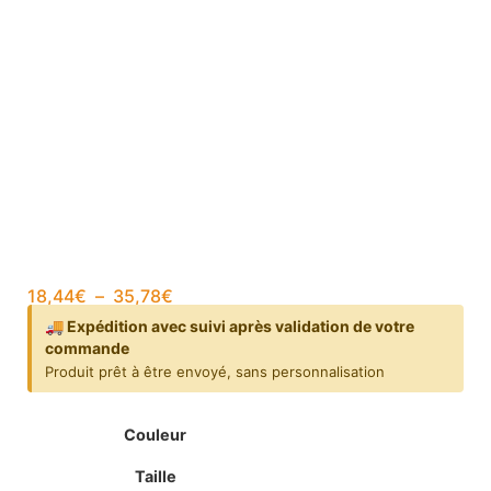
18,44
€
–
35,78
€
🚚 Expédition avec suivi après validation de votre
commande
Produit prêt à être envoyé, sans personnalisation
Couleur
Taille