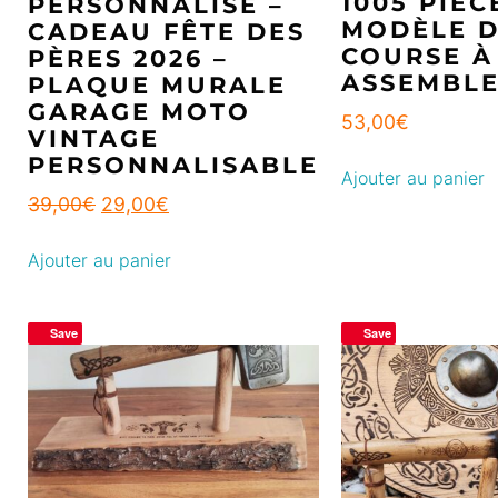
1005 PIÈC
PERSONNALISÉ –
MODÈLE 
CADEAU FÊTE DES
COURSE À
PÈRES 2026 –
ASSEMBL
PLAQUE MURALE
GARAGE MOTO
53,00
€
VINTAGE
PERSONNALISABLE
Ajouter au panier
39,00
€
29,00
€
Ajouter au panier
Save
Save