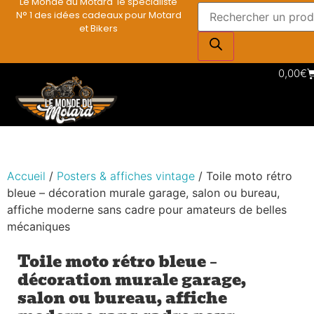
Le Monde du Motard le spécialiste
N° 1 des idées cadeaux pour Motard
et Bikers
0,00
€
Accueil
/
Posters & affiches vintage
/ Toile moto rétro
bleue – décoration murale garage, salon ou bureau,
affiche moderne sans cadre pour amateurs de belles
mécaniques
Toile moto rétro bleue –
décoration murale garage,
salon ou bureau, affiche