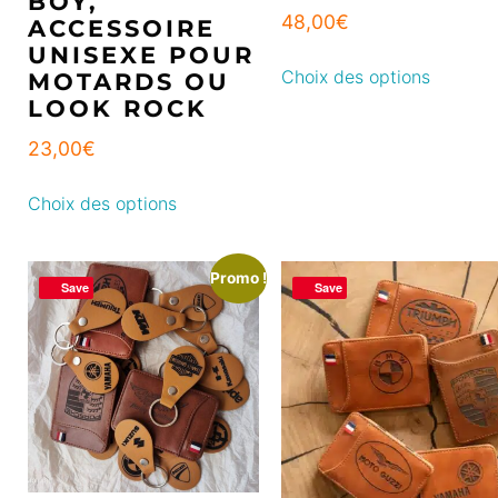
BOY,
48,00
€
ACCESSOIRE
UNISEXE POUR
Choix des options
MOTARDS OU
LOOK ROCK
23,00
€
Choix des options
Promo !
Save
Save