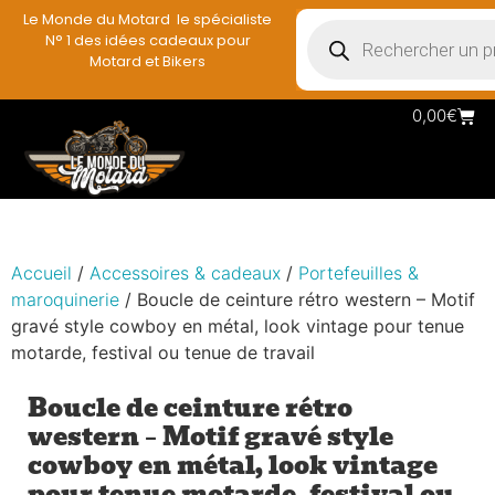
Le Monde du Motard le spécialiste
N° 1 des idées cadeaux pour
Motard et Bikers
0,00
€
Accueil
/
Accessoires & cadeaux
/
Portefeuilles &
maroquinerie
/ Boucle de ceinture rétro western – Motif
gravé style cowboy en métal, look vintage pour tenue
motarde, festival ou tenue de travail
Boucle de ceinture rétro
western – Motif gravé style
cowboy en métal, look vintage
pour tenue motarde, festival ou