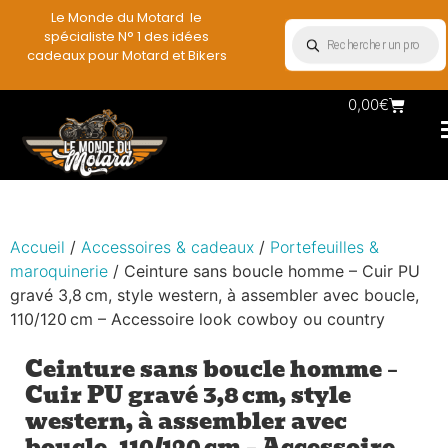
Le Monde du Motard le
spécialiste N° 1 des idées
cadeaux pour Motard et Bikers
0,00
€
Les 
Pla
Acc
Vête
Mini
Déco 
Range
Accueil
/
Accessoires & cadeaux
/
Portefeuilles &
maroquinerie
/ Ceinture sans boucle homme – Cuir PU
gravé 3,8 cm, style western, à assembler avec boucle,
110/120 cm – Accessoire look cowboy ou country
Ceinture sans boucle homme –
Cuir PU gravé 3,8 cm, style
western, à assembler avec
boucle, 110/120 cm – Accessoire