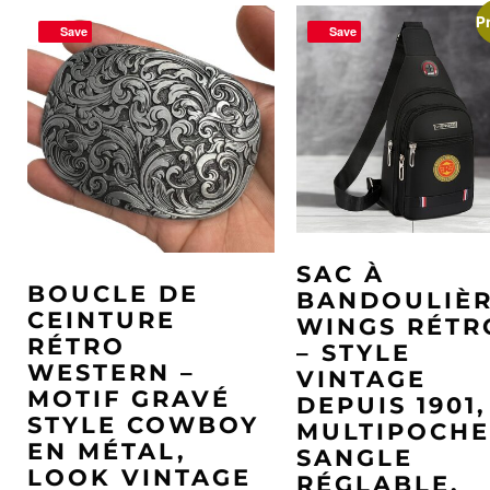
P
Save
Save
SAC À
BOUCLE DE
BANDOULIÈ
CEINTURE
WINGS RÉTR
RÉTRO
– STYLE
WESTERN –
VINTAGE
MOTIF GRAVÉ
DEPUIS 1901,
STYLE COWBOY
MULTIPOCHE
EN MÉTAL,
SANGLE
LOOK VINTAGE
RÉGLABLE,