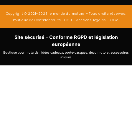
Copyright © 2021-2025 le monde du motard – Tous droits réservés.
Politique de Confidentialité
CGU
–
Mentions légales
–
CGV
Site sécurisé – Conforme RGPD et législation
européenne
Boutique pour motards : idées cadeaux, porte-casques, déco moto et accessoires
uniques.