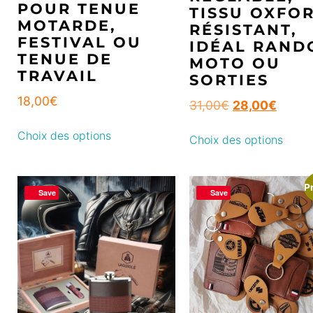
POUR TENUE
TISSU OXFO
MOTARDE,
RÉSISTANT,
FESTIVAL OU
IDÉAL RAND
TENUE DE
MOTO OU
TRAVAIL
SORTIES
18,00
€
31,00
€
28,00
€
Choix des options
Choix des options
P
Save
Save