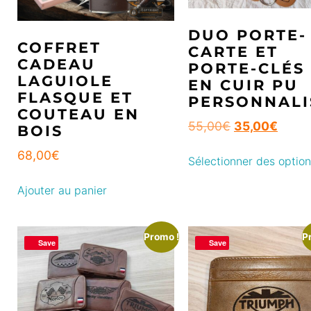
DUO PORTE-
COFFRET
CARTE ET
CADEAU
PORTE-CLÉS
LAGUIOLE
EN CUIR PU
FLASQUE ET
PERSONNALI
COUTEAU EN
55,00
€
35,00
€
BOIS
68,00
€
Sélectionner des optio
Ajouter au panier
Promo !
P
Save
Save