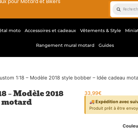
aux pour Motard et Bikers
étal moto
Accessoires et cadeaux
Vêtements & Style
Minia
Rangement mural motard
Guides
ustom 1:18 – Modèle 2018 style bobber – Idée cadeau mot
8 – Modèle 2018
33,99
€
u motard
🚚 Expédition avec sui
Produit prêt à être envo
Couleu