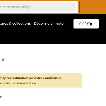
tures & collections
Déco mural moto
0,00
€
ard
vi après validation de votre commande
yé, sans personnalisation
r