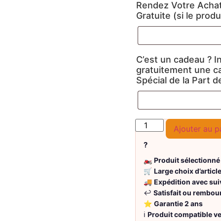
Rendez Votre Achat
Gratuite (si le produi
C’est un cadeau ? I
gratuitement une c
Spécial de la Part d
Ajouter au p
?
🏍️
Produit sélectionné
🛒
Large choix d’articl
🚚
Expédition avec sui
↩️
Satisfait ou rembou
⭐
Garantie 2 ans
ℹ️
Produit compatible 