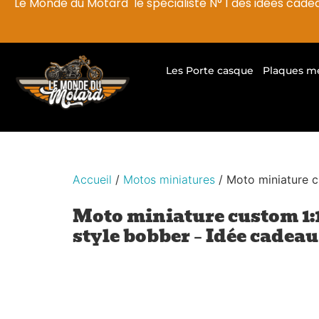
Le Monde du Motard le spécialiste N° 1 des idées cade
Les Porte casque
Plaques m
Accueil
/
Motos miniatures
/ Moto miniature c
Moto miniature custom 1:1
style bobber – Idée cadea