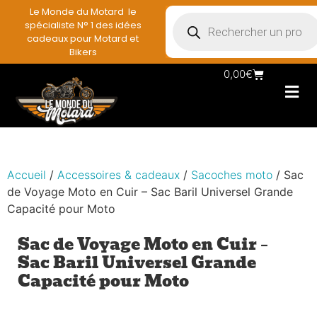
Le Monde du Motard le
spécialiste N° 1 des idées
cadeaux pour Motard et
Bikers
0,00
€
Les Porte casqu
Plaques mét
Accessoires et
Vêtements & Style
Miniatures & co
Déco mural moto
Rangement mural motard
Accueil
/
Accessoires & cadeaux
/
Sacoches moto
/ Sac
de Voyage Moto en Cuir – Sac Baril Universel Grande
Capacité pour Moto
Sac de Voyage Moto en Cuir –
Sac Baril Universel Grande
Capacité pour Moto