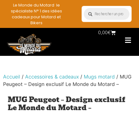
Le Monde du Motard le
spécialiste N° 1 des idées
cadeaux pour Motard et
Bikers
0,00
€
Les Porte casqu
Plaques mét
Accessoires et
Vêtements & Style
Miniatures & co
Déco mural moto
Rangement mural motard
Accueil
/
Accessoires & cadeaux
/
Mugs motard
/ MUG
Peugeot – Design exclusif Le Monde du Motard –
MUG Peugeot – Design exclusif
Le Monde du Motard –