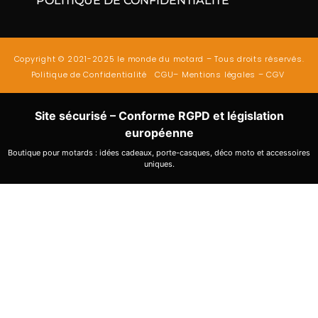
POLITIQUE DE CONFIDENTIALITÉ
Copyright © 2021-2025 le monde du motard – Tous droits réservés.
Politique de Confidentialité
CGU
–
Mentions légales
–
CGV
Site sécurisé – Conforme RGPD et législation
européenne
Boutique pour motards : idées cadeaux, porte-casques, déco moto et accessoires
uniques.