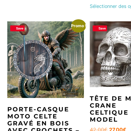
Sélectionner des o
Promo !
Save
Save
TÊTE DE 
CRANE
PORTE-CASQUE
CELTIQUE 
MOTO CELTE
MODEL
GRAVÉ EN BOIS
AVEC CROCHETS –
42,00
€
27,00
€