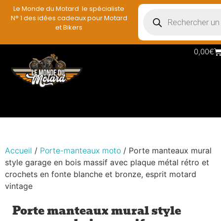
Le Monde du Motard le spécialiste
🇫🇷
Fait main en France
|
🚚
Livraison gratuite
en point relais
|
N° 1 des idées cadeaux pour Motard
🎁
Personnalisable
sur commande
|
⭐
Garantie 2 ans
et Bikers
0,00
€
Accueil
/
Porte-manteaux moto
/ Porte manteaux mural
style garage en bois massif avec plaque métal rétro et
crochets en fonte blanche et bronze, esprit motard
vintage
Porte manteaux mural style