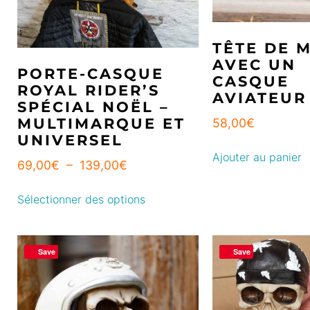
TÊTE DE 
AVEC UN
PORTE-CASQUE
CASQUE
ROYAL RIDER’S
AVIATEUR
SPÉCIAL NOËL –
MULTIMARQUE ET
58,00
€
UNIVERSEL
Ajouter au panier
69,00
€
–
139,00
€
Sélectionner des options
Save
Save