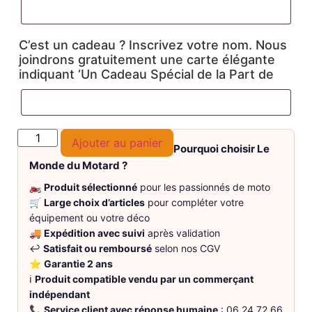
C’est un cadeau ? Inscrivez votre nom. Nous
joindrons gratuitement une carte élégante
indiquant ‘Un Cadeau Spécial de la Part de
Ajouter au panier
Pourquoi choisir Le
Monde du Motard ?
🏍️
Produit sélectionné
pour les passionnés de moto
🛒
Large choix d’articles
pour compléter votre
équipement ou votre déco
🚚
Expédition avec suivi
après validation
↩️
Satisfait ou remboursé
selon nos CGV
⭐
Garantie 2 ans
ℹ️
Produit compatible vendu par un commerçant
indépendant
📞
Service client avec réponse humaine
: 06 24 72 66