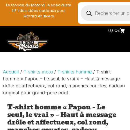
Le Monde du Motard le spécialiste
N° 1 des idées cadeaux pour
Motard et Bikers
0,00
€
Accueil
/
T-shirts moto
/
T-shirts homme
/ T-shirt
homme « Papou – Le seul, le vrai » – Haut à message
drôle et affectueux, col rond, manches courtes, cadeau
original pour grand-père cool
T-shirt homme « Papou – Le
seul, le vrai » – Haut à message
drôle et affectueux, col rond,
manches courtes, cadeau