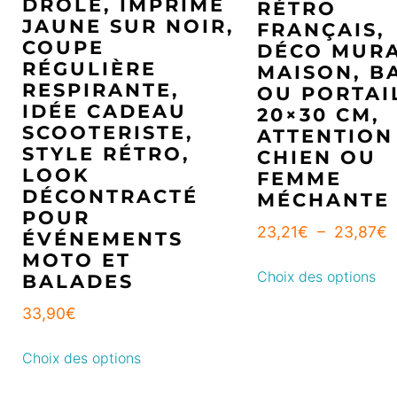
DRÔLE, IMPRIMÉ
RÉTRO
JAUNE SUR NOIR,
FRANÇAIS,
COUPE
DÉCO MUR
RÉGULIÈRE
MAISON, B
RESPIRANTE,
OU PORTAI
IDÉE CADEAU
20×30 CM,
SCOOTERISTE,
ATTENTION
STYLE RÉTRO,
CHIEN OU
LOOK
FEMME
DÉCONTRACTÉ
MÉCHANTE
POUR
23,21
€
–
23,87
€
ÉVÉNEMENTS
MOTO ET
Choix des options
BALADES
33,90
€
Choix des options