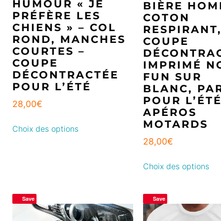
HUMOUR « JE
BIÈRE HOM
PRÉFÈRE LES
COTON
CHIENS » – COL
RESPIRANT
ROND, MANCHES
COUPE
COURTES –
DÉCONTRAC
COUPE
IMPRIMÉ N
DÉCONTRACTÉE
FUN SUR
POUR L’ÉTÉ
BLANC, PA
POUR L’ÉT
28,00
€
APÉROS
MOTARDS
Choix des options
28,00
€
Choix des options
Save
Save