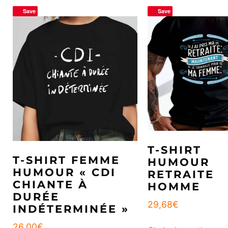
Save
Save
T-SHIRT
T-SHIRT FEMME
HUMOUR
HUMOUR « CDI
RETRAITE
CHIANTE À
HOMME
DURÉE
29,68
€
INDÉTERMINÉE »
26,00
€