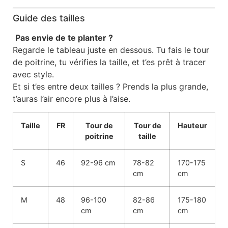
Guide des tailles
️
Pas envie de te planter ?
Regarde le tableau juste en dessous. Tu fais le tour
de poitrine, tu vérifies la taille, et t’es prêt à tracer
avec style.
Et si t’es entre deux tailles ? Prends la plus grande,
t’auras l’air encore plus à l’aise.
Taille
FR
Tour de
Tour de
Hauteur
poitrine
taille
S
46
92-96 cm
78-82
170-175
cm
cm
M
48
96-100
82-86
175-180
cm
cm
cm