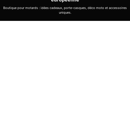
Boutique pour motards : idées cadeaux, porte-casques, déco moto et accessoires
uniques.