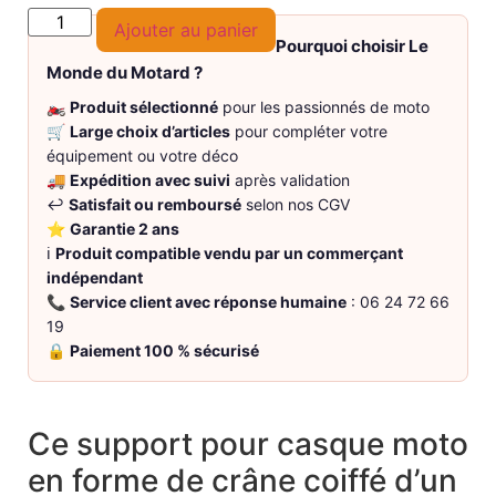
Ajouter au panier
Pourquoi choisir Le
Monde du Motard ?
🏍️
Produit sélectionné
pour les passionnés de moto
🛒
Large choix d’articles
pour compléter votre
équipement ou votre déco
🚚
Expédition avec suivi
après validation
↩️
Satisfait ou remboursé
selon nos CGV
⭐
Garantie 2 ans
ℹ️
Produit compatible vendu par un commerçant
indépendant
📞
Service client avec réponse humaine
: 06 24 72 66
19
🔒
Paiement 100 % sécurisé
Ce support pour casque moto
en forme de crâne coiffé d’un