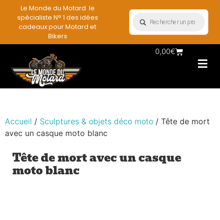
Le Monde du Motard le
spécialiste N° 1 des idées
cadeaux pour Motard et
Bikers
0,00
€
Les Porte casqu
Plaques mét
Accessoires et
Vêtements & Style
Miniatures & co
Déco mural moto
Rangement mural motard
Accueil
/
Sculptures & objets déco moto
/ Tête de mort
avec un casque moto blanc
Tête de mort avec un casque
moto blanc