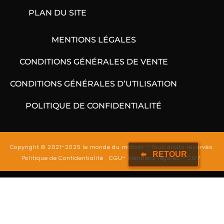
PLAN DU SITE
MENTIONS LÉGALES
CONDITIONS GÉNÉRALES DE VENTE
CONDITIONS GÉNÉRALES D’UTILISATION
POLITIQUE DE CONFIDENTIALITÉ
Copyright © 2021-2025 le monde du motard – Tous droits réservés.
RETOUR
Politique de Confidentialité
CGU
–
Mentions légales
–
CGV
Site sécurisé – Conforme RGPD et législation
européenne
Boutique pour motards : idées cadeaux, porte-casques, déco moto et accessoires
uniques.