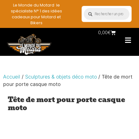
Le Monde du Motard le
spécialiste N° 1 des idées
cadeaux pour Motard et
Bikers
0,00
€
Les Porte casqu
Plaques mét
Accessoires et
Vêtements & Style
Miniatures & co
Déco mural moto
Rangement mural motard
Accueil
/
Sculptures & objets déco moto
/ Tête de mort
pour porte casque moto
Tête de mort pour porte casque
moto