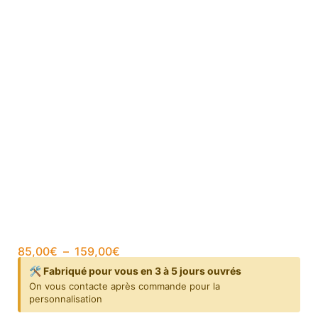
85,00
€
–
159,00
€
🛠️ Fabriqué pour vous en 3 à 5 jours ouvrés
On vous contacte après commande pour la
personnalisation