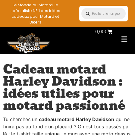
Le Monde du Motard le
spécialiste N° 1 des idées
cadeaux pour Motard et
Bikers
0,00
€
Les Porte casqu
Plaques mét
Accessoires et
Vêtements & Style
Miniatures & co
Déco mural moto
Rangement mural motard
Cadeau motard
Harley Davidson :
idées utiles pour
motard passionné
Tu cherches un
cadeau motard Harley Davidson
qui ne
finira pas au fond d’un placard ? On est tous passés par
là : le t-shirt taille unique, le mug avec une moto dessus,