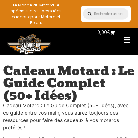
Le Monde du Motard le
spécialiste N° 1 des idées
cadeaux pour Motard et
Bikers
0,00
€
Les Porte casqu
Plaques mét
Accessoires et
Vêtements & Style
Miniatures & co
Déco mural moto
Rangement mural motard
Cadeau Motard : Le
Guide Complet
(50+ Idées)
Cadeau Motard : Le Guide Complet (50+ Idées), avec
ce guide entre vos main, vous aurez toujours des
ressources pour faire des cadeaux à vos motards
préférés !