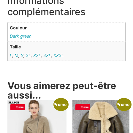
Informations
complémentaires
Couleur
Dark green
Taille
L
,
M
,
S
,
XL
,
XXL
,
4XL
,
XXXL
Vous aimerez peut-être
aussi...
Promo !
Promo !
Save
Save