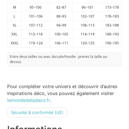
M
95–100
82–87
96–101
173–178
L
101–106
88–93
102–107
178–183
XL
107–112
94–99
108–113
183–188
XXL
113–118
100–105
114–119
188–193
XXXL
119–124
106–111
120–125
190–195
Entre deux tailles ou avec dorsale/hoodie : prenez la taille au-
dessus.
Pour compléter votre univers et découvrir d’autres
inspirations déco, vous pouvez également visiter
lemondedeladeco.fr
.
Sécurité & conformité (UE)