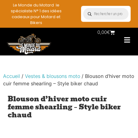
Le Monde du Motard le
spécialiste N° 1 des idées
cadeaux pour Motard et
Bikers
0,00
€
Les Porte casqu
Plaques mét
Accessoires et
Vêtements & Style
Miniatures & co
Déco mural moto
Rangement mural motard
Accueil
/
Vestes & blousons moto
/ Blouson d’hiver moto
cuir femme shearling – Style biker chaud
Blouson d’hiver moto cuir
femme shearling – Style biker
chaud