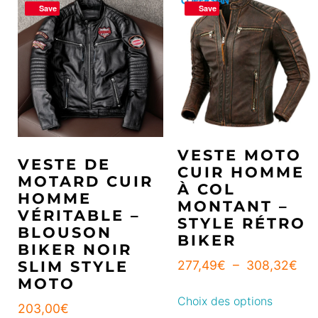
Save
Save
VESTE MOTO
VESTE DE
CUIR HOMME
MOTARD CUIR
À COL
HOMME
MONTANT –
VÉRITABLE –
STYLE RÉTRO
BLOUSON
BIKER
BIKER NOIR
SLIM STYLE
277,49
€
–
308,32
€
MOTO
Choix des options
203,00
€