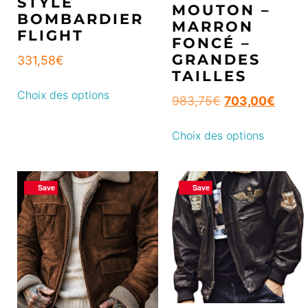
STYLE
MOUTON –
BOMBARDIER
MARRON
FLIGHT
FONCÉ –
GRANDES
331,58
€
TAILLES
Choix des options
983,75
€
703,00
€
Choix des options
Save
Save