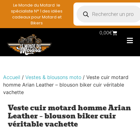
Le Monde du Motard le
spécialiste N° 1 des idées
cadeaux pour Motard et
Bikers
0,00
€
Les Porte casqu
Plaques mé
Accessoires e
Vêtements & Styl
Miniatures & co
Déco mural moto
Rangement mural motar
Accueil
/
Vestes & blousons moto
/ Veste cuir motard
homme Arian Leather – blouson biker cuir véritable
vachette
Veste cuir motard homme Arian
Leather – blouson biker cuir
véritable vachette